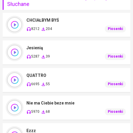
Słuchane
CHCIAŁBYM BYŚ
8212
204
Piosenki
Jesienią
5287
39
Piosenki
QUATTRO
6695
55
Piosenki
Nie ma Ciebie beze mnie
5970
68
Piosenki
Ezzz