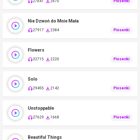
27641
2670
Piosenki
Nie Dzwoń do Mnie Mała
27917
2384
Piosenki
Flowers
32715
2220
Piosenki
Solo
29455
2142
Piosenki
Unstoppable
27629
1668
Piosenki
Beautiful Things