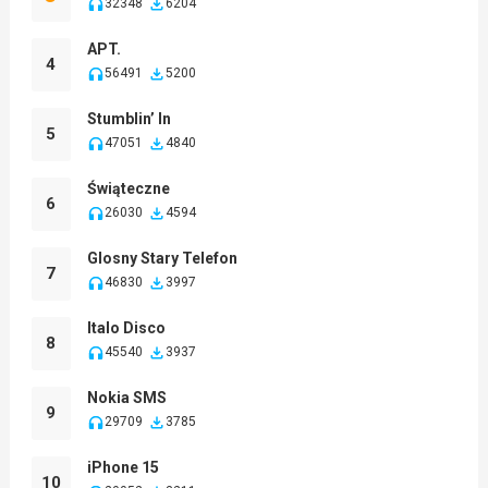
32348
6204
APT.
4
56491
5200
Stumblin’ In
5
47051
4840
Świąteczne
6
26030
4594
Glosny Stary Telefon
7
46830
3997
Italo Disco
8
45540
3937
Nokia SMS
9
29709
3785
iPhone 15
10