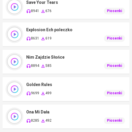
Save Your Tears
8941
676
Piosenki
Explosion Ech poleczko
8631
619
Piosenki
Nim Zajdzie Słońce
8894
585
Piosenki
Golden Rules
9699
499
Piosenki
Ona Mi Dała
8285
492
Piosenki