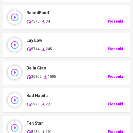
Band4Band
4575
34
Piosenki
Lay Low
5744
245
Piosenki
Bella Ciao
20802
1005
Piosenki
Bad Habits
5995
227
Piosenki
Ten Stan
5464
101
Piosenki