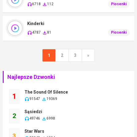
6718
112
Piosenki
Kinderki
4787
81
Piosenki
1
2
3
»
Najlepsze Dzwonki
The Sound Of Silence
1
91547
19369
Sąsiedzi
2
49746
6998
Star Wars
3