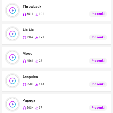
Throwback
5511
104
Piosenki
Ale Ale
8369
273
Piosenki
Mood
4561
28
Piosenki
Acapulco
6508
144
Piosenki
Papuga
5034
97
Piosenki