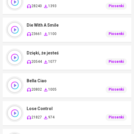
28240
1393
Piosenki
Die With A Smile
23661
1100
Piosenki
Dzięki, że jesteś
20544
1077
Piosenki
Bella Ciao
20802
1005
Piosenki
Lose Control
21827
974
Piosenki