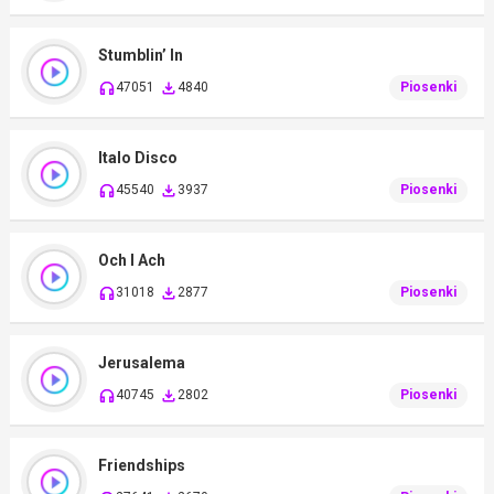
Stumblin’ In
47051
4840
Piosenki
Italo Disco
45540
3937
Piosenki
Och I Ach
31018
2877
Piosenki
Jerusalema
40745
2802
Piosenki
Friendships