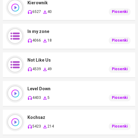
Kierownik
6527
40
Piosenki
In my zone
4066
18
Piosenki
Not Like Us
4539
49
Piosenki
Level Down
4403
5
Piosenki
Kochsaz
5423
214
Piosenki