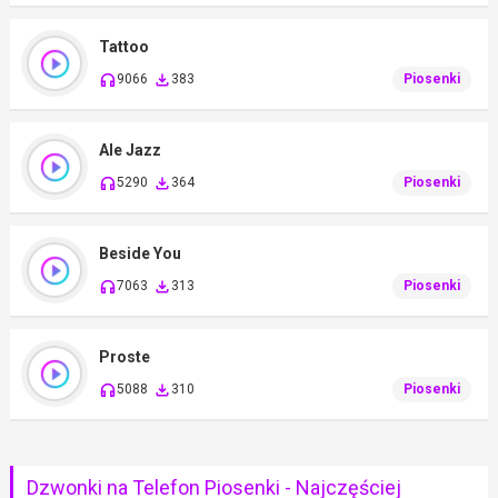
Tattoo
9066
383
Piosenki
Ale Jazz
5290
364
Piosenki
Beside You
7063
313
Piosenki
Proste
5088
310
Piosenki
Dzwonki na Telefon Piosenki - Najczęściej