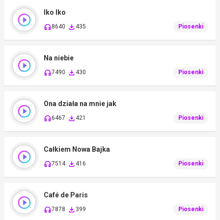
Iko Iko
8640
435
Piosenki
Na niebie
7490
430
Piosenki
Ona działa na mnie jak
6467
421
Piosenki
Całkiem Nowa Bajka
7514
416
Piosenki
Café de Paris
7878
399
Piosenki