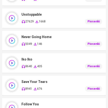
Unstoppable
27629
1668
Piosenki
Never Going Home
5049
146
Piosenki
Iko Iko
8640
435
Piosenki
Save Your Tears
8941
676
Piosenki
Follow You