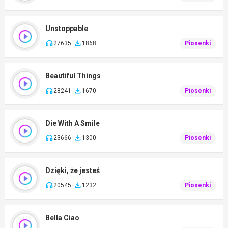
Unstoppable
27635
1868
Piosenki
Beautiful Things
28241
1670
Piosenki
Die With A Smile
23666
1300
Piosenki
Dzięki, że jesteś
20545
1232
Piosenki
Bella Ciao