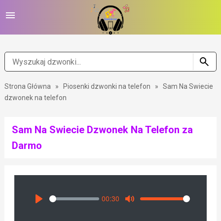
Strona Główna
»
Piosenki dzwonki na telefon
»
Sam Na Swiecie
dzwonek na telefon
Sam Na Swiecie Dzwonek Na Telefon za
Darmo
00:30
Seek
Volume
Play
Mute