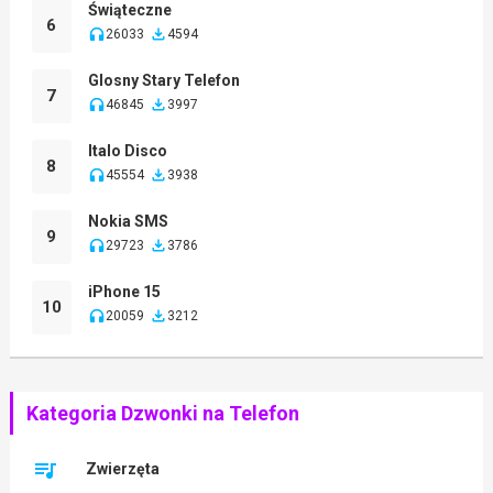
Świąteczne
6
26033
4594
Glosny Stary Telefon
7
46845
3997
Italo Disco
8
45554
3938
Nokia SMS
9
29723
3786
iPhone 15
10
20059
3212
Kategoria Dzwonki na Telefon
Zwierzęta