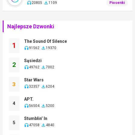
20805
1109
Piosenki
Najlepsze Dzwonki
The Sound Of Silence
1
91562
19370
Sąsiedzi
2
49762
7002
Star Wars
3
32357
6204
APT.
4
56504
5200
Stumblin’ In
5
47058
4840