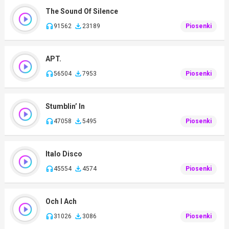
The Sound Of Silence
91562
23189
Piosenki
APT.
56504
7953
Piosenki
Stumblin’ In
47058
5495
Piosenki
Italo Disco
45554
4574
Piosenki
Och I Ach
31026
3086
Piosenki