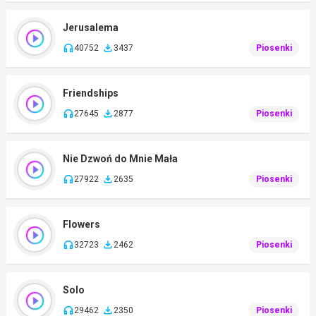
Jerusalema
40752
3437
Piosenki
Friendships
27645
2877
Piosenki
Nie Dzwoń do Mnie Mała
27922
2635
Piosenki
Flowers
32723
2462
Piosenki
Solo
29462
2350
Piosenki