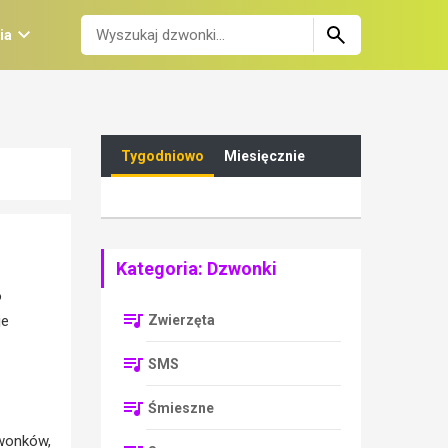
ia
Tygodniowo
Miesięcznie
Kategoria: Dzwonki
o
Zwierzęta
je
SMS
Śmieszne
zwonków,