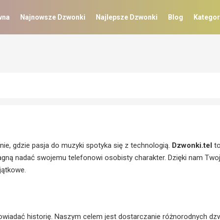
wna
Najnowsze Dzwonki
Najlepsze Dzwonki
Blog
Kategor
ie, gdzie pasja do muzyki spotyka się z technologią.
Dzwonki.tel
t
agną nadać swojemu telefonowi osobisty charakter. Dzięki nam Two
yjątkowe.
owiadać historię. Naszym celem jest dostarczanie różnorodnych d