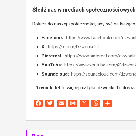
Śledź nas w mediach społecznościowych
Dołącz do naszej społeczności, aby być na bieżąco
Facebook:
https://www.facebook.com/dzwonki
X:
https://x.com/DzwonkiTel
Pinterest:
https://www.pinterest.com/dzwonkit
YouTube:
https://www.youtube.com/@dzwonki
Soundcloud:
https://soundcloud.com/dzwonki
Dzwonki.tel
to więcej niż tylko dzwonki. To doświ
Facebook
Twitter
Email
Gmail
X
Threads
Share