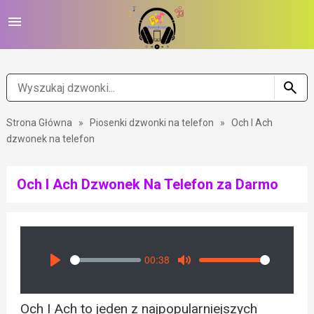
Strona Główna
»
Piosenki dzwonki na telefon
»
Och I Ach
dzwonek na telefon
Och I Ach Dzwonek Na Telefon za Darmo
00:38
Seek
Volume
Play
Mute
Och I Ach to jeden z najpopularniejszych