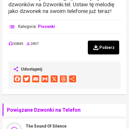
dzwonków na Dzwonki.tel. Ustaw tę melodię
jako dzwonek na swoim telefonie już teraz!
Kategoria:
Piosenki
30849
2857
Pobierz
Udostępnij:
Facebook
Twitter
Email
Gmail
X
Threads
Share
Powiązane Dzwonki na Telefon
The Sound Of Silence