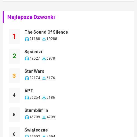
Najlepsze Dzwonki
The Sound Of Silence
1
91188
19288
Sąsiedzi
2
49527
6978
Star Wars
3
32174
6176
APT.
4
56254
5186
Stumblin’ In
5
46799
4799
Świąteczne
6
25902
4594