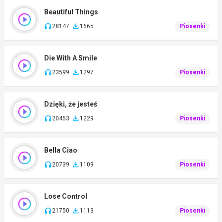
Beautiful Things
28147
1665
Piosenki
Die With A Smile
23599
1297
Piosenki
Dzięki, że jesteś
20453
1229
Piosenki
Bella Ciao
20739
1109
Piosenki
Lose Control
21750
1113
Piosenki