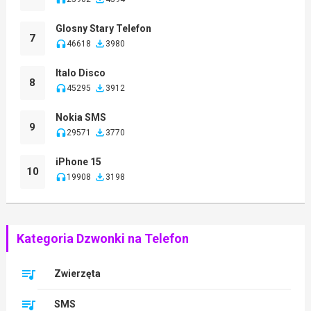
Glosny Stary Telefon
7
46618
3980
Italo Disco
8
45295
3912
Nokia SMS
9
29571
3770
iPhone 15
10
19908
3198
Kategoria Dzwonki na Telefon
Zwierzęta
SMS