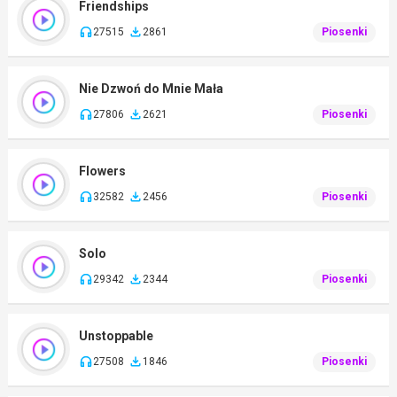
Friendships
27515
2861
Piosenki
Nie Dzwoń do Mnie Mała
27806
2621
Piosenki
Flowers
32582
2456
Piosenki
Solo
29342
2344
Piosenki
Unstoppable
27508
1846
Piosenki