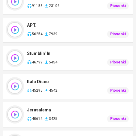
91188
23106
Piosenki
APT.
56254
7939
Piosenki
Stumblin’ In
46799
5454
Piosenki
Italo Disco
45295
4542
Piosenki
Jerusalema
40612
3425
Piosenki