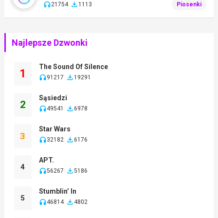
21754
1113
Piosenki
Najlepsze Dzwonki
The Sound Of Silence
1
91217
19291
Sąsiedzi
2
49541
6978
Star Wars
3
32182
6176
APT.
4
56267
5186
Stumblin’ In
5
46814
4802