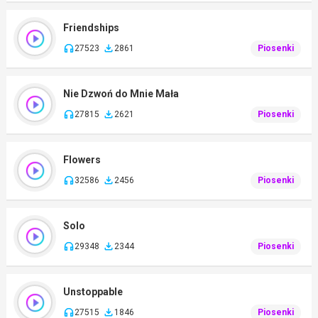
Friendships
27523
2861
Piosenki
Nie Dzwoń do Mnie Mała
27815
2621
Piosenki
Flowers
32586
2456
Piosenki
Solo
29348
2344
Piosenki
Unstoppable
27515
1846
Piosenki