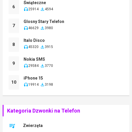
Świąteczne
6
25914
4594
Glosny Stary Telefon
7
46629
3980
Italo Disco
8
45320
3915
Nokia SMS
9
29584
3770
iPhone 15
10
19914
3198
Kategoria Dzwonki na Telefon
Zwierzęta