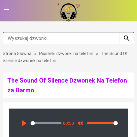
Strona Główna
»
Piosenki dzwonki na telefon
»
The Sound Of
Silence dzwonek na telefon
The Sound Of Silence Dzwonek Na Telefon
za Darmo
00:38
Seek
Volume
Play
Mute