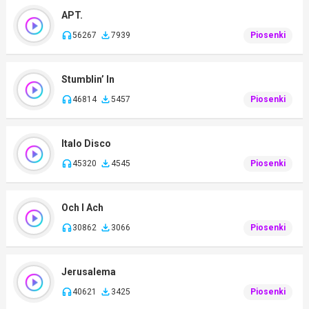
APT.
56267
7939
Piosenki
Stumblin’ In
46814
5457
Piosenki
Italo Disco
45320
4545
Piosenki
Och I Ach
30862
3066
Piosenki
Jerusalema
40621
3425
Piosenki