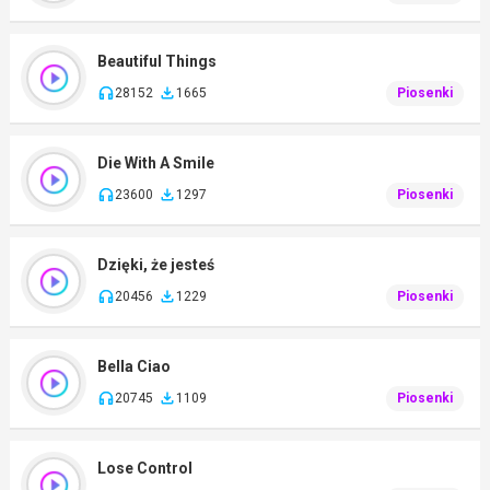
Beautiful Things
28152
1665
Piosenki
Die With A Smile
23600
1297
Piosenki
Dzięki, że jesteś
20456
1229
Piosenki
Bella Ciao
20745
1109
Piosenki
Lose Control