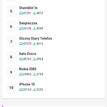
Stumblin’ In
5
47291
4872
Świąteczne
6
26136
4598
Glosny Stary Telefon
7
47070
4013
Italo Disco
8
45762
3954
Nokia SMS
9
29853
3794
iPhone 15
10
20163
3225