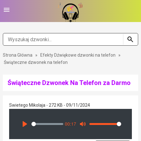
Strona Główna
»
Efekty Dźwiękowe dzwonki na telefon
»
Świąteczne dzwonek na telefon
Świąteczne Dzwonek Na Telefon za Darmo
Swietego Mikolaja - 272 KB - 09/11/2024
00:17
Seek
Volume
Play
Mute