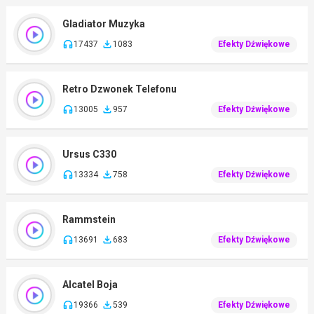
Gladiator Muzyka
17437
1083
Efekty Dźwiękowe
Retro Dzwonek Telefonu
13005
957
Efekty Dźwiękowe
Ursus C330
13334
758
Efekty Dźwiękowe
Rammstein
13691
683
Efekty Dźwiękowe
Alcatel Boja
19366
539
Efekty Dźwiękowe