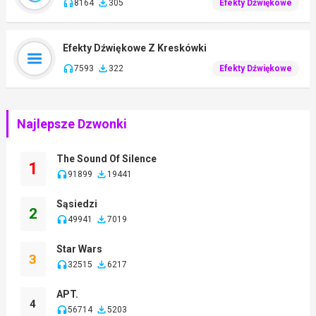
8164
305
Efekty Dźwiękowe
Efekty Dźwiękowe Z Kreskówki
7593
322
Efekty Dźwiękowe
Najlepsze Dzwonki
The Sound Of Silence
1
91899
19441
Sąsiedzi
2
49941
7019
Star Wars
3
32515
6217
APT.
4
56714
5203