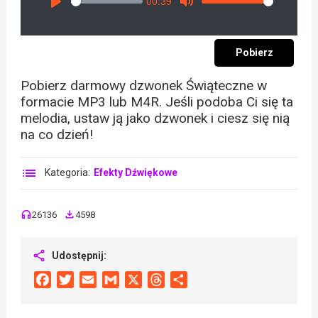
00:39
Seek
Volume
Play
Mute
Pobierz
Pobierz darmowy dzwonek Świąteczne w
formacie MP3 lub M4R. Jeśli podoba Ci się ta
melodia, ustaw ją jako dzwonek i ciesz się nią
na co dzień!
Kategoria:
Efekty Dźwiękowe
26136
4598
Udostępnij:
Facebook
Twitter
Email
Gmail
X
Threads
Share