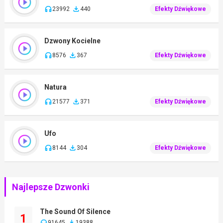
23992
440
Efekty Dźwiękowe
Dzwony Kocielne
8576
367
Efekty Dźwiękowe
Natura
21577
371
Efekty Dźwiękowe
Ufo
8144
304
Efekty Dźwiękowe
Najlepsze Dzwonki
The Sound Of Silence
1
91645
19388