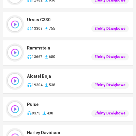
12982
956
Efekty Dźwiękowe
Ursus C330
13308
755
Efekty Dźwiękowe
Rammstein
13667
680
Efekty Dźwiękowe
Alcatel Boja
19304
538
Efekty Dźwiękowe
Pulse
9375
430
Efekty Dźwiękowe
Harley Davidson