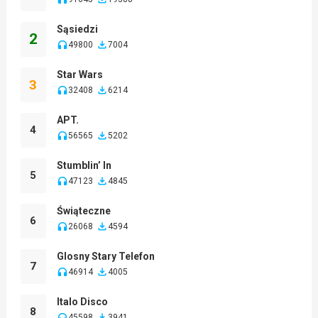
Sąsiedzi
2
49800
7004
Star Wars
3
32408
6214
APT.
4
56565
5202
Stumblin’ In
5
47123
4845
Świąteczne
6
26068
4594
Glosny Stary Telefon
7
46914
4005
Italo Disco
8
45598
3941