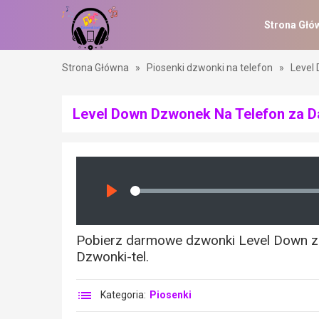
Strona Głó
Strona Główna
»
Piosenki dzwonki na telefon
»
Level
Level Down Dzwonek Na Telefon za 
Seek
Play
Pobierz darmowe dzwonki Level Down z na
Dzwonki-tel.
Kategoria:
Piosenki