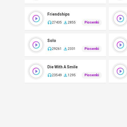
Friendships
27435
2855
Piosenki
Solo
29261
2331
Piosenki
Die With A Smile
23549
1295
Piosenki