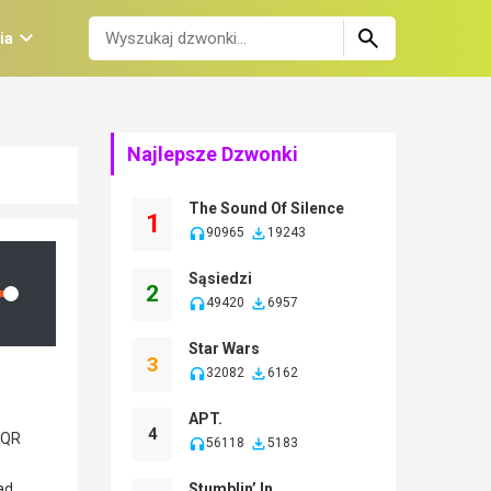
ia
Najlepsze Dzwonki
The Sound Of Silence
1
90965
19243
Sąsiedzi
2
lume
49420
6957
Star Wars
3
32082
6162
APT.
4
56118
5183
Stumblin’ In