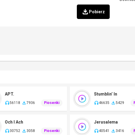
Pobierz
APT.
Stumblin’ In
56118
7936
Piosenki
46635
5429
Och I Ach
Jerusalema
30752
3058
Piosenki
40541
3416