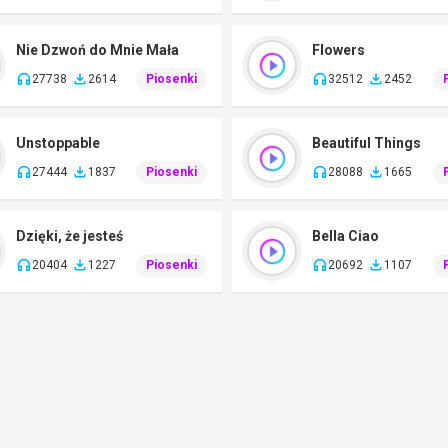
Nie Dzwoń do Mnie Mała
Flowers
27738
2614
Piosenki
32512
2452
Unstoppable
Beautiful Things
27444
1837
Piosenki
28088
1665
Dzięki, że jesteś
Bella Ciao
20404
1227
Piosenki
20692
1107