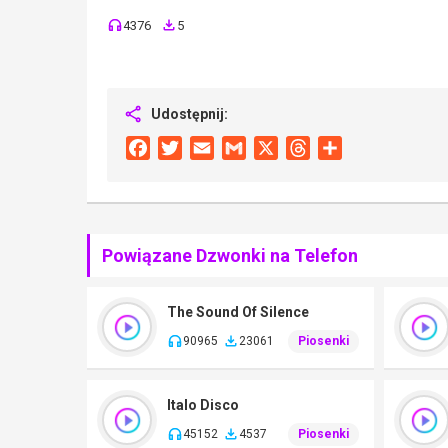
4376
5
Udostępnij:
Facebook
Twitter
Email
Gmail
X
Threads
Share
Powiązane Dzwonki na Telefon
The Sound Of Silence
90965
23061
Piosenki
Italo Disco
45152
4537
Piosenki