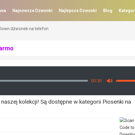
wna
Najnowsze Dzwonki
Najlepsze Dzwonki
Blog
Kategor
 Down dzwonek na telefon
Darmo
00:30
Vo
Mute
szej kolekcji! Są dostępne w kategorii Piosenki na