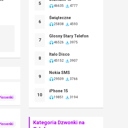
5
46635
4777
Świąteczne
6
25838
4593
Glosny Stary Telefon
7
46526
3975
Italo Disco
8
45152
3907
Nokia SMS
9
29509
3766
iPhone 15
10
19851
3194
Piosenki
Kategoria Dzwonki na
Piosenki