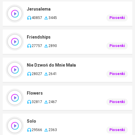
Jerusalema
40857
3445
Piosenki
Friendships
27757
2890
Piosenki
Nie Dzwoń do Mnie Mała
28027
2641
Piosenki
Flowers
32817
2467
Piosenki
Solo
29566
2363
Piosenki