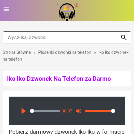
Strona Główna
»
Piosenki dzwonki na telefon
»
Iko Iko dzwonek
na telefon
Iko Iko Dzwonek Na Telefon za Darmo
00:37
Seek
Volume
Play
Mute
Pobierz darmowy dzwonek Iko Iko w formacie