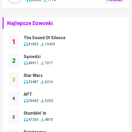
Najlepsze Dzwonki
The Sound Of Silence
1
91852
19429
Sąsiedzi
2
49911
7017
Star Wars
3
32487
6216
APT.
4
56682
5203
Stumblin’ In
5
47260
4870
Świąteczne