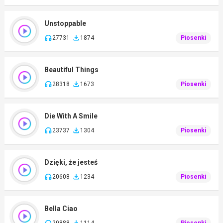
Unstoppable
27731
1874
Piosenki
Beautiful Things
28318
1673
Piosenki
Die With A Smile
23737
1304
Piosenki
Dzięki, że jesteś
20608
1234
Piosenki
Bella Ciao
20888
1114
Piosenki