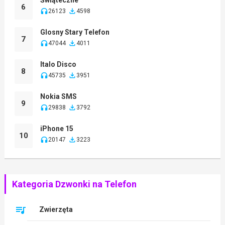
6
26123
4598
Glosny Stary Telefon
7
47044
4011
Italo Disco
8
45735
3951
Nokia SMS
9
29838
3792
iPhone 15
10
20147
3223
Kategoria Dzwonki na Telefon
Zwierzęta