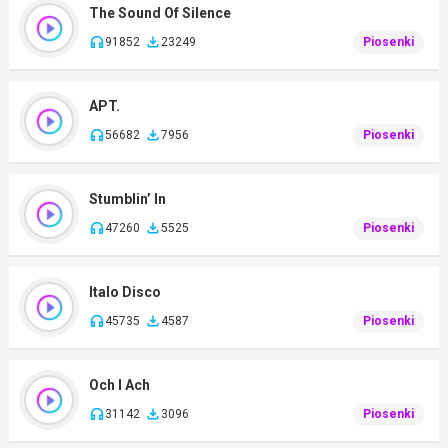
The Sound Of Silence
91852
23249
Piosenki
APT.
56682
7956
Piosenki
Stumblin’ In
47260
5525
Piosenki
Italo Disco
45735
4587
Piosenki
Och I Ach
31142
3096
Piosenki