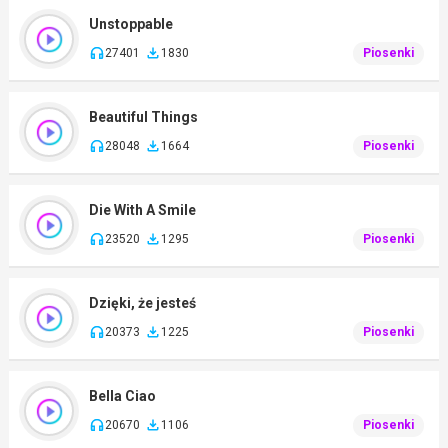
Unstoppable
27401
1830
Piosenki
Beautiful Things
28048
1664
Piosenki
Die With A Smile
23520
1295
Piosenki
Dzięki, że jesteś
20373
1225
Piosenki
Bella Ciao
20670
1106
Piosenki