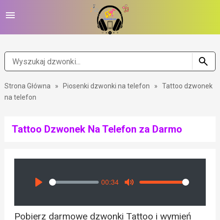
Strona Główna
»
Piosenki dzwonki na telefon
»
Tattoo dzwonek
na telefon
Tattoo Dzwonek Na Telefon za Darmo
00:34
Seek
Volume
Play
Mute
Pobierz darmowe dzwonki Tattoo i wymień