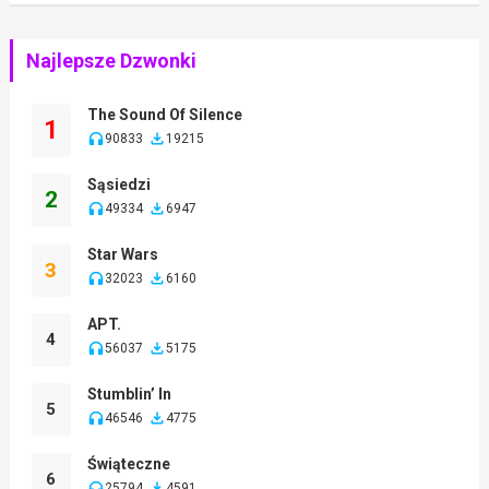
Najlepsze Dzwonki
The Sound Of Silence
1
90833
19215
Sąsiedzi
2
49334
6947
Star Wars
3
32023
6160
APT.
4
56037
5175
Stumblin’ In
5
46546
4775
Świąteczne
6
25794
4591