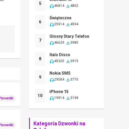
5
46814
4802
Świąteczne
6
25914
4594
Glosny Stary Telefon
7
46629
3980
Italo Disco
8
45320
3915
Nokia SMS
9
29584
3770
iPhone 15
10
19914
3198
Piosenki
Kategoria Dzwonki na
Piosenki