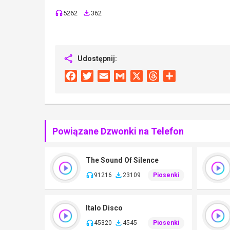
5262
362
Udostępnij:
Facebook
Twitter
Email
Gmail
X
Threads
Share
Powiązane Dzwonki na Telefon
The Sound Of Silence
91216
23109
Piosenki
Italo Disco
45320
4545
Piosenki