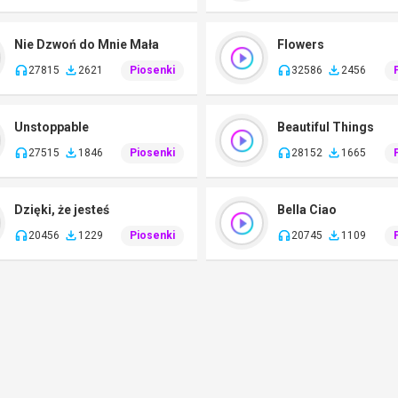
Nie Dzwoń do Mnie Mała
Flowers
27815
2621
Piosenki
32586
2456
Unstoppable
Beautiful Things
27515
1846
Piosenki
28152
1665
Dzięki, że jesteś
Bella Ciao
20456
1229
Piosenki
20745
1109