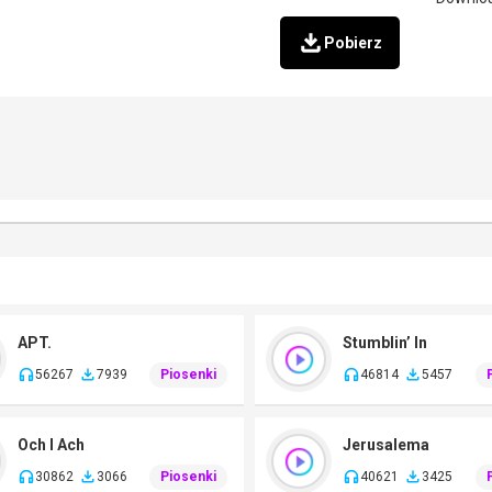
Pobierz
APT.
Stumblin’ In
56267
7939
Piosenki
46814
5457
Och I Ach
Jerusalema
30862
3066
Piosenki
40621
3425