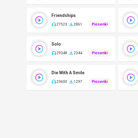
Friendships
27523
2861
Piosenki
Solo
29348
2344
Piosenki
Die With A Smile
23600
1297
Piosenki