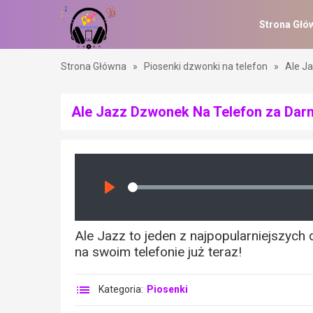
Strona Głó
Strona Główna
»
Piosenki dzwonki na telefon
»
Ale J
Ale Jazz Dzwonek Na Telefon za Dar
Seek
Play
Ale Jazz to jeden z najpopularniejszyc
na swoim telefonie już teraz!
Kategoria:
Piosenki