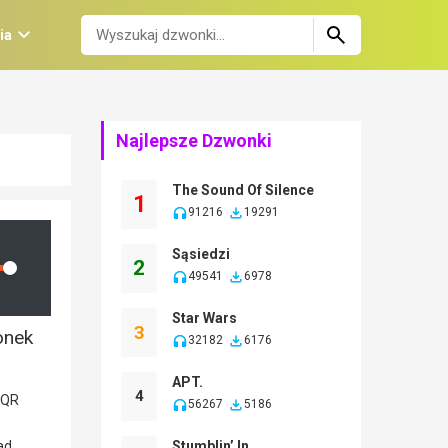
ia
Najlepsze Dzwonki
The Sound Of Silence
1
91216
19291
Sąsiedzi
2
lume
49541
6978
Star Wars
3
onek
32182
6176
APT.
4
56267
5186
Stumblin’ In