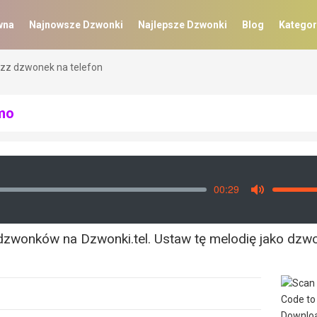
wna
Najnowsze Dzwonki
Najlepsze Dzwonki
Blog
Kategor
azz dzwonek na telefon
mo
00:29
Vo
Mute
h dzwonków na Dzwonki.tel. Ustaw tę melodię jako dzw