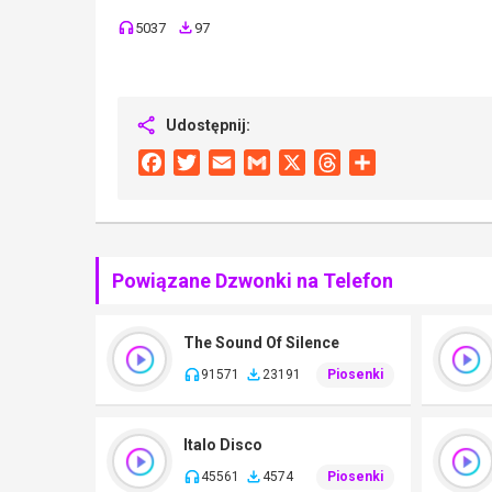
5037
97
Udostępnij:
Facebook
Twitter
Email
Gmail
X
Threads
Share
Powiązane Dzwonki na Telefon
The Sound Of Silence
91571
23191
Piosenki
Italo Disco
45561
4574
Piosenki