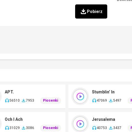
Pobierz
APT.
Stumblin’ In
56510
7953
Piosenki
47069
5497
Och I Ach
Jerusalema
31029
3086
Piosenki
40753
3437