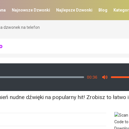
wna
Najnowsze Dzwonki
Najlepsze Dzwonki
Blog
Kategor
a dzwonek na telefon
o
00:36
Vo
Mute
ń nudne dźwięki na popularny hit! Zrobisz to łatwo i