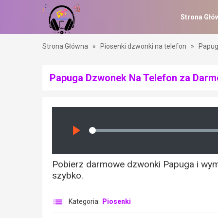
Strona Głó
Strona Główna
»
Piosenki dzwonki na telefon
»
Papug
Papuga Dzwonek Na Telefon za Darm
Seek
Play
Pobierz darmowe dzwonki Papuga i wymie
szybko.
Kategoria:
Piosenki