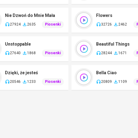
Nie Dzwoń do Mnie Mała
Flowers
27924
2635
Piosenki
32726
2462
Unstoppable
Beautiful Things
27640
1868
Piosenki
28244
1671
Dzięki, że jesteś
Bella Ciao
20546
1233
Piosenki
20809
1109