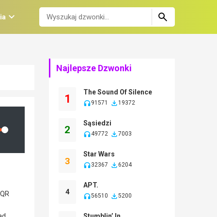
ia
Najlepsze Dzwonki
The Sound Of Silence
1
91571
19372
Sąsiedzi
2
lume
49772
7003
Star Wars
3
32367
6204
APT.
4
56510
5200
Stumblin’ In