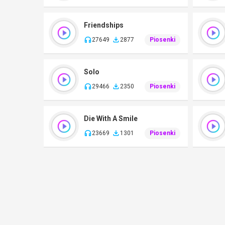
Friendships
27649
2877
Piosenki
Solo
29466
2350
Piosenki
Die With A Smile
23669
1301
Piosenki