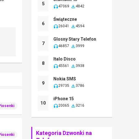
5
47069
4842
Świąteczne
6
26041
4594
Glosny Stary Telefon
7
46857
3999
Italo Disco
8
45561
3938
Nokia SMS
9
29735
3786
iPhone 15
10
20065
3216
Piosenki
Kategoria Dzwonki na
Piosenki