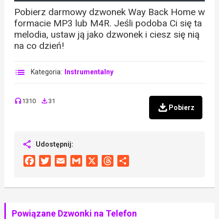
Pobierz darmowy dzwonek Way Back Home w
formacie MP3 lub M4R. Jeśli podoba Ci się ta
melodia, ustaw ją jako dzwonek i ciesz się nią
na co dzień!
Kategoria:
Instrumentalny
1310
31
Pobierz
Udostępnij:
Facebook
Twitter
Email
Gmail
X
Threads
Share
Powiązane Dzwonki na Telefon