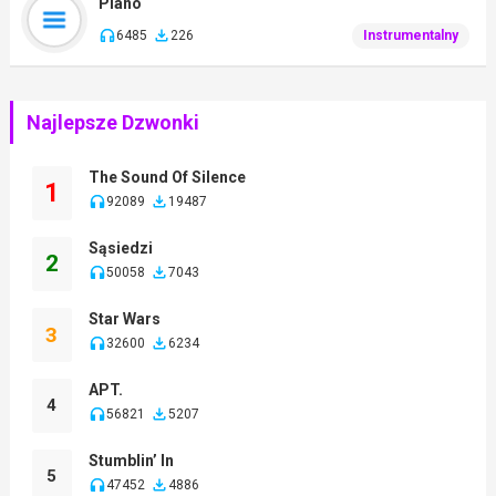
Piano
6485
226
Instrumentalny
Najlepsze Dzwonki
The Sound Of Silence
1
92089
19487
Sąsiedzi
2
50058
7043
Star Wars
3
32600
6234
APT.
4
56821
5207
Stumblin’ In
5
47452
4886