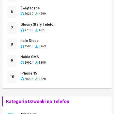
Świąteczne
6
26210
4599
Glosny Stary Telefon
7
47189
4021
Italo Disco
8
45906
3963
Nokia SMS
9
29924
3800
iPhone 15
10
20238
3228
Kategoria Dzwonki na Telefon