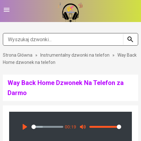
Strona Główna
»
Instrumentalny dzwonki na telefon
»
Way Back
Home dzwonek na telefon
Way Back Home Dzwonek Na Telefon za
Darmo
00:19
Seek
Volume
Play
Mute