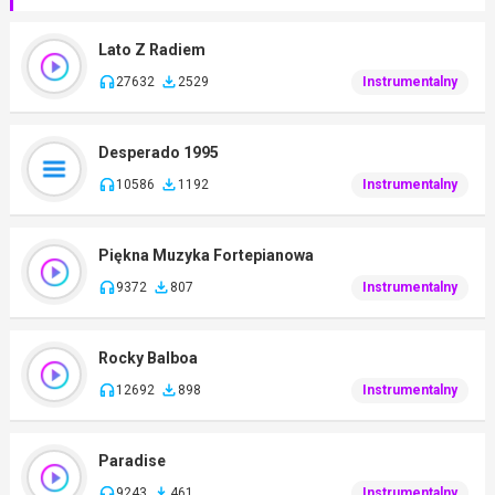
Lato Z Radiem
27632
2529
Instrumentalny
Desperado 1995
10586
1192
Instrumentalny
Piękna Muzyka Fortepianowa
9372
807
Instrumentalny
Rocky Balboa
12692
898
Instrumentalny
Paradise
9243
461
Instrumentalny