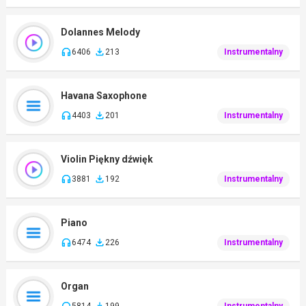
Dolannes Melody
6406
213
Instrumentalny
Havana Saxophone
4403
201
Instrumentalny
Violin Piękny dźwięk
3881
192
Instrumentalny
Piano
6474
226
Instrumentalny
Organ
5814
199
Instrumentalny