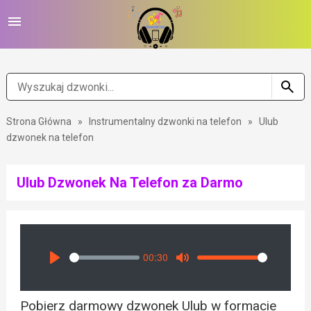
Strona Główna
»
Instrumentalny dzwonki na telefon
»
Ulub
dzwonek na telefon
Ulub Dzwonek Na Telefon za Darmo
00:30
Seek
Volume
Play
Mute
Pobierz darmowy dzwonek Ulub w formacie