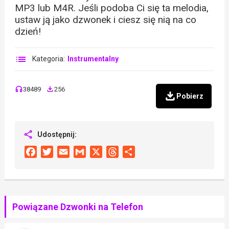
MP3 lub M4R. Jeśli podoba Ci się ta melodia,
ustaw ją jako dzwonek i ciesz się nią na co
dzień!
Kategoria:
Instrumentalny
38489
256
Pobierz
Udostępnij:
Facebook
Twitter
Email
Gmail
X
Threads
Share
Powiązane Dzwonki na Telefon