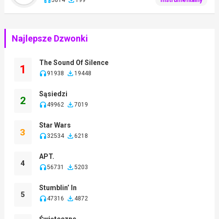
Najlepsze Dzwonki
The Sound Of Silence
1
91938
19448
Sąsiedzi
2
49962
7019
Star Wars
3
32534
6218
APT.
4
56731
5203
Stumblin’ In
5
47316
4872
Świąteczne