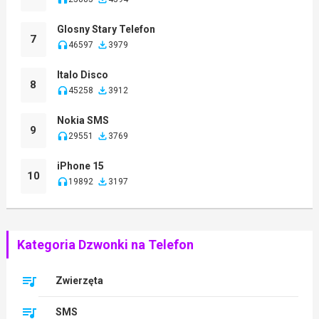
Glosny Stary Telefon
7
46597
3979
Italo Disco
8
45258
3912
Nokia SMS
9
29551
3769
iPhone 15
10
19892
3197
Kategoria Dzwonki na Telefon
Zwierzęta
SMS