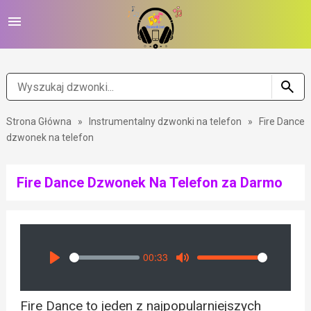
Strona Główna
»
Instrumentalny dzwonki na telefon
»
Fire Dance
dzwonek na telefon
Fire Dance Dzwonek Na Telefon za Darmo
00:33
Seek
Volume
Play
Mute
Fire Dance to jeden z najpopularniejszych