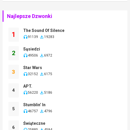
Najlepsze Dzwonki
The Sound Of Silence
1
91139
19283
Sąsiedzi
2
49506
6972
Star Wars
3
32152
6175
APT.
4
56220
5186
Stumblin’ In
5
46757
4796
Świąteczne
6
25885
4594