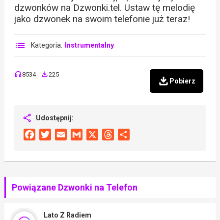
dzwonków na Dzwonki.tel. Ustaw tę melodię
jako dzwonek na swoim telefonie już teraz!
Kategoria:
Instrumentalny
8534
225
Pobierz
Udostępnij:
Facebook
Twitter
Email
Gmail
X
Threads
Share
Powiązane Dzwonki na Telefon
Lato Z Radiem