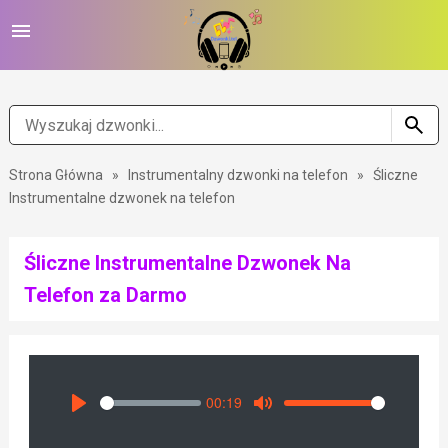
Strona Główna
»
Instrumentalny dzwonki na telefon
»
Śliczne
Instrumentalne dzwonek na telefon
Śliczne Instrumentalne Dzwonek Na
Telefon za Darmo
00:19
Seek
Volume
Play
Mute