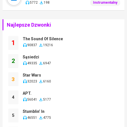
5772
198
Instrumentalny
Najlepsze Dzwonki
The Sound Of Silence
1
90837
19216
Sąsiedzi
2
49335
6947
Star Wars
3
32023
6160
APT.
4
56041
5177
Stumblin’ In
5
46551
4775