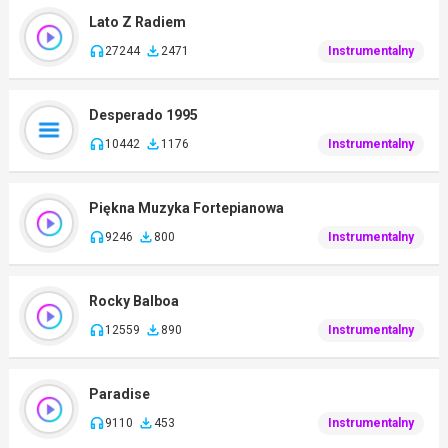
Lato Z Radiem
27244
2471
Instrumentalny
Desperado 1995
10442
1176
Instrumentalny
Piękna Muzyka Fortepianowa
9246
800
Instrumentalny
Rocky Balboa
12559
890
Instrumentalny
Paradise
9110
453
Instrumentalny