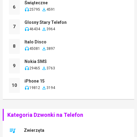
Świąteczne
6
25795
4591
Glosny Stary Telefon
7
46434
3964
Italo Disco
8
45081
3897
Nokia SMS
9
29465
3763
iPhone 15
10
19812
3194
Kategoria Dzwonki na Telefon
Zwierzęta