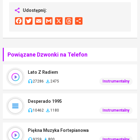
Udostępnij:
Facebook
Twitter
Email
Gmail
X
Threads
Share
Powiązane Dzwonki na Telefon
Lato Z Radiem
27286
2475
Instrumentalny
Desperado 1995
10462
1180
Instrumentalny
Piękna Muzyka Fortepianowa
9259
800
Instrumentalny