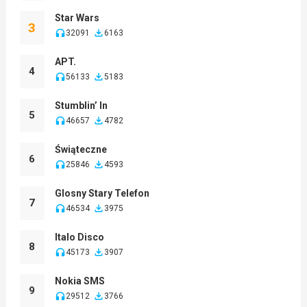
Star Wars
3
32091
6163
APT.
4
56133
5183
Stumblin’ In
5
46657
4782
Świąteczne
6
25846
4593
Glosny Stary Telefon
7
46534
3975
Italo Disco
8
45173
3907
Nokia SMS
9
29512
3766