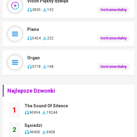
Violin Piękny dźwięk
3835
192
Instrumentalny
Piano
6424
222
Instrumentalny
Organ
5778
198
Instrumentalny
Najlepsze Dzwonki
The Sound Of Silence
1
90994
19244
Sąsiedzi
2
49430
6958