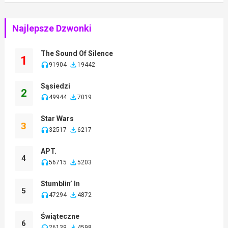
Najlepsze Dzwonki
The Sound Of Silence
1
91904
19442
Sąsiedzi
2
49944
7019
Star Wars
3
32517
6217
APT.
4
56715
5203
Stumblin’ In
5
47294
4872
Świąteczne
6
26139
4598