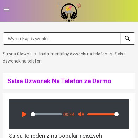
Strona Główna
»
Instrumentalny dzwonki na telefon
»
Salsa
dzwonek na telefon
Salsa Dzwonek Na Telefon za Darmo
00:44
Seek
Volume
Play
Mute
Salsa to jeden z najpopularniejszych