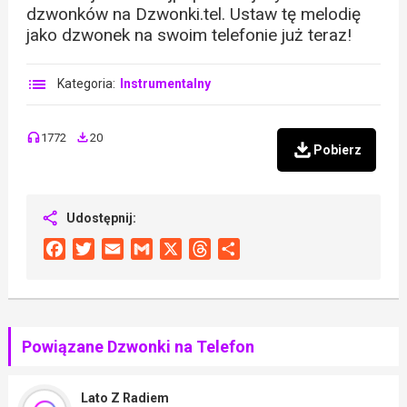
dzwonków na Dzwonki.tel. Ustaw tę melodię
jako dzwonek na swoim telefonie już teraz!
Kategoria:
Instrumentalny
1772
20
Pobierz
Udostępnij:
Facebook
Twitter
Email
Gmail
X
Threads
Share
Powiązane Dzwonki na Telefon
Lato Z Radiem