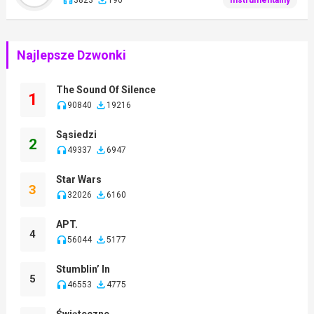
Najlepsze Dzwonki
The Sound Of Silence
1
90840
19216
Sąsiedzi
2
49337
6947
Star Wars
3
32026
6160
APT.
4
56044
5177
Stumblin’ In
5
46553
4775
Świąteczne