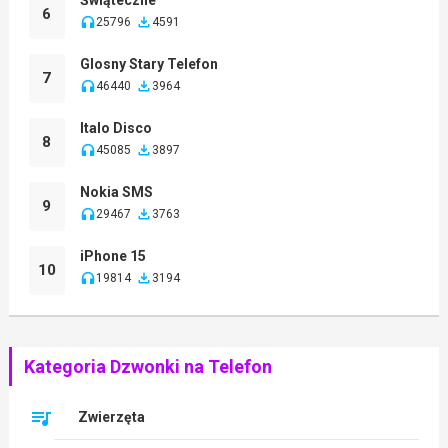
6
25796
4591
Glosny Stary Telefon
7
46440
3964
Italo Disco
8
45085
3897
Nokia SMS
9
29467
3763
iPhone 15
10
19814
3194
Kategoria Dzwonki na Telefon
Zwierzęta