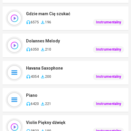
Gdzie mam Cię szukać
6575
196
Instrumentalny
Dolannes Melody
6350
210
Instrumentalny
Havana Saxophone
4354
200
Instrumentalny
Piano
6420
221
Instrumentalny
Violin Piękny dźwięk
3823
190
Instrumentalny