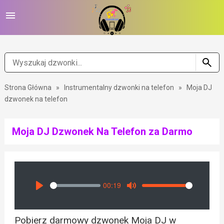
Strona Główna
»
Instrumentalny dzwonki na telefon
»
Moja DJ
dzwonek na telefon
Moja DJ Dzwonek Na Telefon za Darmo
00:19
Seek
Volume
Play
Mute
Pobierz darmowy dzwonek Moja DJ w