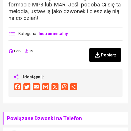
formacie MP3 lub M4R. Jeśli podoba Ci się ta
melodia, ustaw ją jako dzwonek i ciesz się nią
na co dzień!
Kategoria:
Instrumentalny
1729
19
Pobierz
Udostępnij:
Facebook
Twitter
Email
Gmail
X
Threads
Share
Powiązane Dzwonki na Telefon