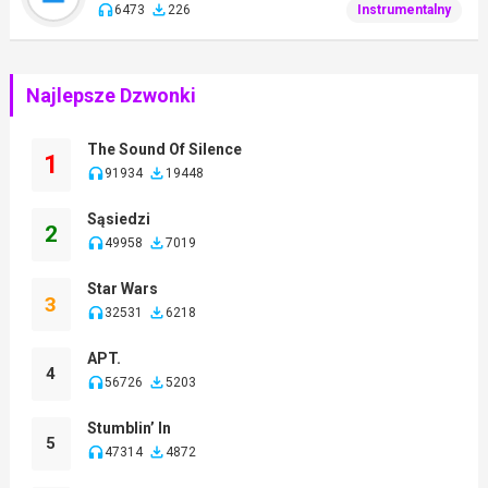
6473
226
Instrumentalny
Najlepsze Dzwonki
The Sound Of Silence
1
91934
19448
Sąsiedzi
2
49958
7019
Star Wars
3
32531
6218
APT.
4
56726
5203
Stumblin’ In
5
47314
4872