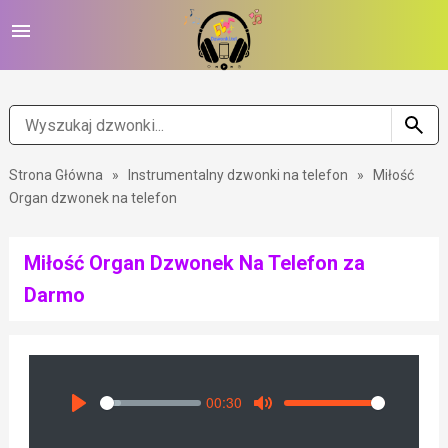
Strona Główna
»
Instrumentalny dzwonki na telefon
»
Miłość
Organ dzwonek na telefon
Miłość Organ Dzwonek Na Telefon za
Darmo
00:30
Seek
Volume
Play
Mute