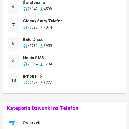
Świąteczne
6
26147
4598
Glosny Stary Telefon
7
47090
4014
Italo Disco
8
45781
3955
Nokia SMS
9
29864
3794
iPhone 15
10
20174
3227
Kategoria Dzwonki na Telefon
Zwierzęta