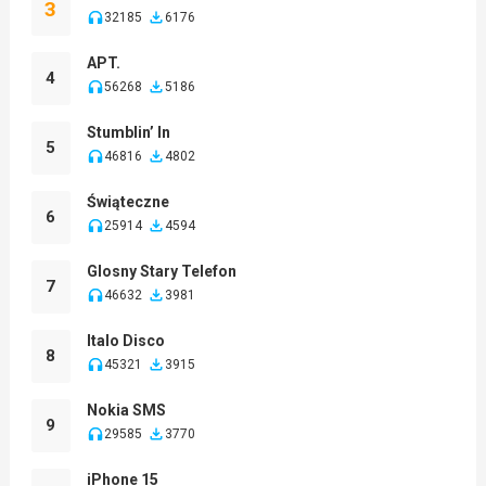
3
32185
6176
APT.
4
56268
5186
Stumblin’ In
5
46816
4802
Świąteczne
6
25914
4594
Glosny Stary Telefon
7
46632
3981
Italo Disco
8
45321
3915
Nokia SMS
9
29585
3770
iPhone 15