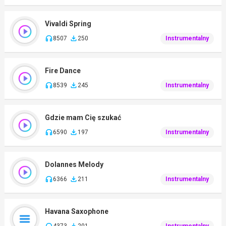
Vivaldi Spring
8507
250
Instrumentalny
Fire Dance
8539
245
Instrumentalny
Gdzie mam Cię szukać
6590
197
Instrumentalny
Dolannes Melody
6366
211
Instrumentalny
Havana Saxophone
4373
201
Instrumentalny