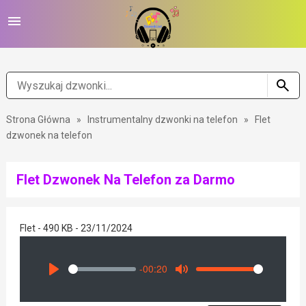
Strona Główna
»
Instrumentalny dzwonki na telefon
»
Flet
dzwonek na telefon
Flet Dzwonek Na Telefon za Darmo
Flet - 490 KB - 23/11/2024
-00:20
Seek
Volume
Play
Mute