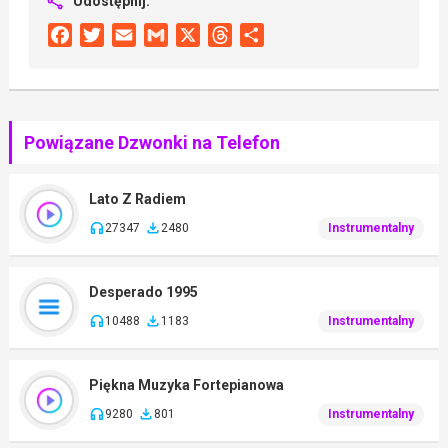
Udostępnij:
Facebook
Twitter
Email
Gmail
X
Threads
Share
Powiązane Dzwonki na Telefon
Lato Z Radiem
27347
2480
Instrumentalny
Desperado 1995
10488
1183
Instrumentalny
Piękna Muzyka Fortepianowa
9280
801
Instrumentalny