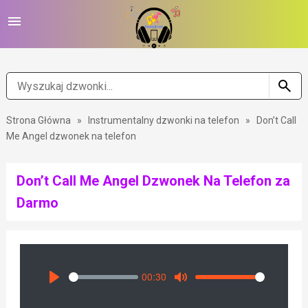
Strona Główna
»
Instrumentalny dzwonki na telefon
»
Don’t Call
Me Angel dzwonek na telefon
Don’t Call Me Angel Dzwonek Na Telefon za
Darmo
00:30
Seek
Volume
Play
Mute