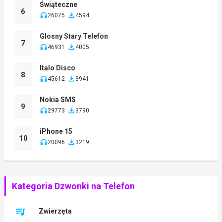
Świąteczne
6
26075
4594
Glosny Stary Telefon
7
46931
4005
Italo Disco
8
45612
3941
Nokia SMS
9
29773
3790
iPhone 15
10
20096
3219
Kategoria Dzwonki na Telefon
Zwierzęta