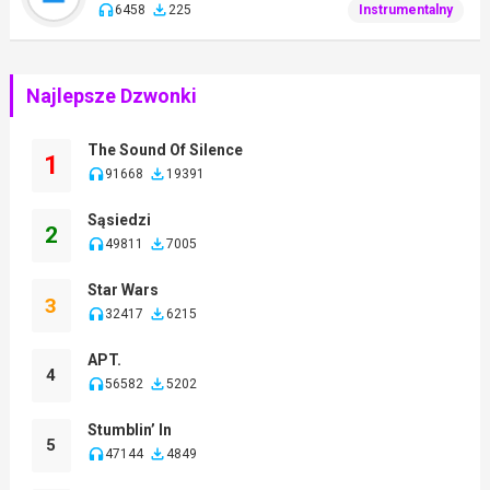
6458
225
Instrumentalny
Najlepsze Dzwonki
The Sound Of Silence
1
91668
19391
Sąsiedzi
2
49811
7005
Star Wars
3
32417
6215
APT.
4
56582
5202
Stumblin’ In
5
47144
4849