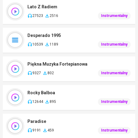
Lato Z Radiem
27523
2516
Instrumentalny
Desperado 1995
10539
1189
Instrumentalny
Piękna Muzyka Fortepianowa
9327
802
Instrumentalny
Rocky Balboa
12644
895
Instrumentalny
Paradise
9191
459
Instrumentalny