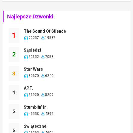
Najlepsze Dzwonki
The Sound Of Silence
1
92257
19537
Sąsiedzi
2
50152
7053
Star Wars
3
32670
6240
APT.
4
56920
5209
Stumblin’ In
5
47553
4896
Świąteczne
6
26262
4604