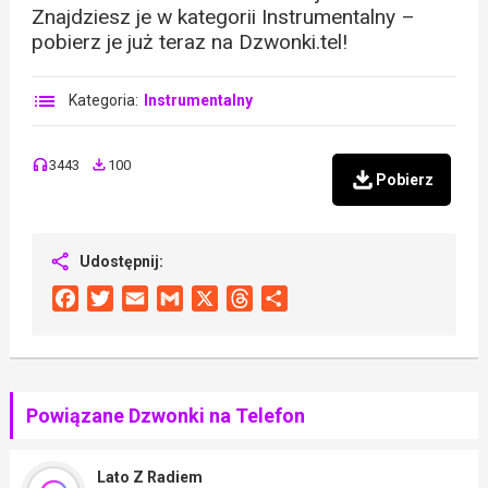
Znajdziesz je w kategorii Instrumentalny –
pobierz je już teraz na Dzwonki.tel!
Kategoria:
Instrumentalny
3443
100
Pobierz
Udostępnij:
Facebook
Twitter
Email
Gmail
X
Threads
Share
Powiązane Dzwonki na Telefon
Lato Z Radiem