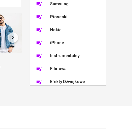
Samsung
Piosenki
Nokia
iPhone
Instrumentalny
Central Cee
CYRIL
Daria Z
Dawid P
i
1 Dzwonki
1 Dzwonki
Filmowa
Vito Ba
1 Dzwonk
Efekty Dźwiękowe