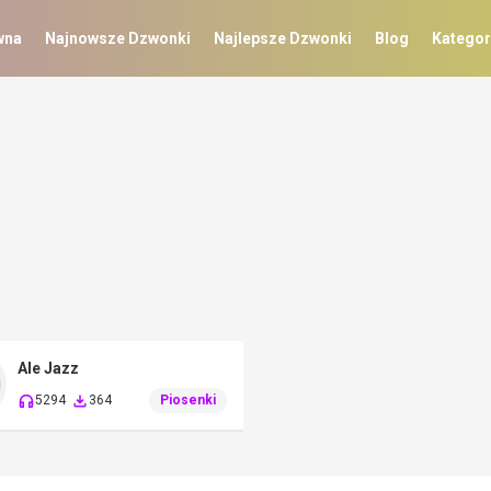
wna
Najnowsze Dzwonki
Najlepsze Dzwonki
Blog
Kategor
Ale Jazz
5294
364
Piosenki