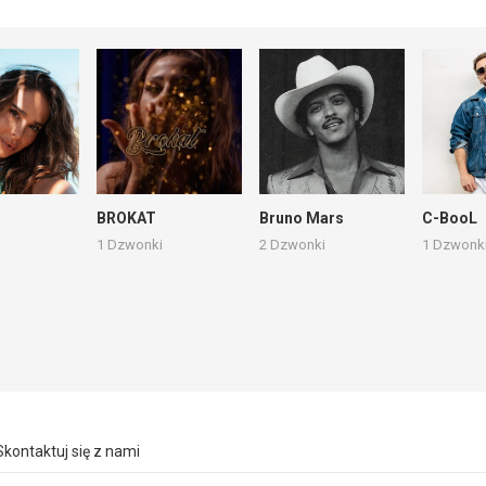
BROKAT
Bruno Mars
C-BooL
1 Dzwonki
2 Dzwonki
1 Dzwonk
Skontaktuj się z nami