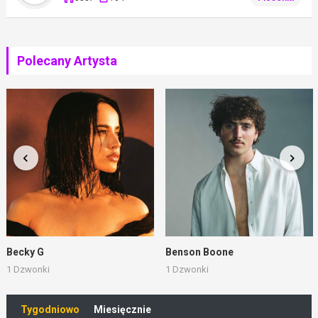
Polecany Artysta
Becky G
Benson Boone
1 Dzwonki
1 Dzwonki
Tygodniowo
Miesięcznie