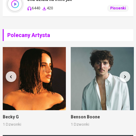
6440
420
Piosenki
Polecany Artysta
Becky G
Benson Boone
1 Dzwonki
1 Dzwonki