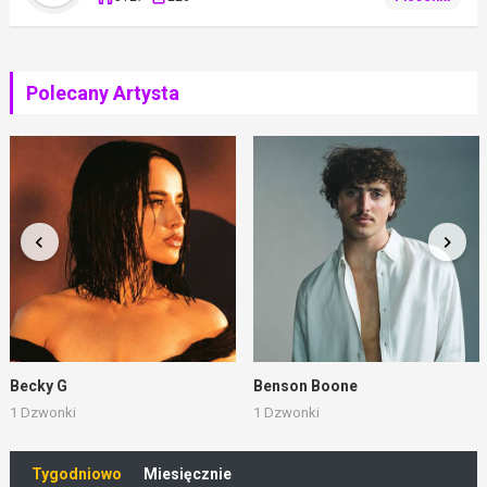
Polecany Artysta
Becky G
Benson Boone
1 Dzwonki
1 Dzwonki
Tygodniowo
Miesięcznie