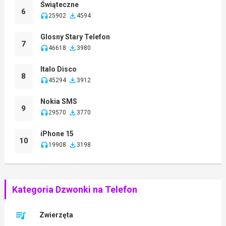
Świąteczne
6
25902
4594
Glosny Stary Telefon
7
46618
3980
Italo Disco
8
45294
3912
Nokia SMS
9
29570
3770
iPhone 15
10
19908
3198
Kategoria Dzwonki na Telefon
Zwierzęta