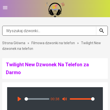
Strona Główna
»
Filmowa dzwonki na telefon
»
Twilight New
dzwonek na telefon
Twilight New Dzwonek Na Telefon za
Darmo
00:38
Seek
Volume
Play
Mute