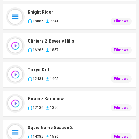
Knight Rider
18086
2241
Filmowa
Gliniarz Z Beverly Hills
16266
1857
Filmowa
Tokyo Drift
12431
1405
Filmowa
Piraci z Karaibów
12136
1390
Filmowa
Squid Game Season 2
14382
1586
Filmowa