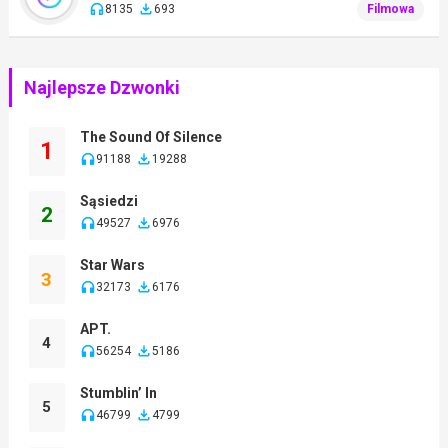
8135
693
Filmowa
Najlepsze Dzwonki
The Sound Of Silence
1
91188
19288
Sąsiedzi
2
49527
6976
Star Wars
3
32173
6176
APT.
4
56254
5186
Stumblin’ In
5
46799
4799