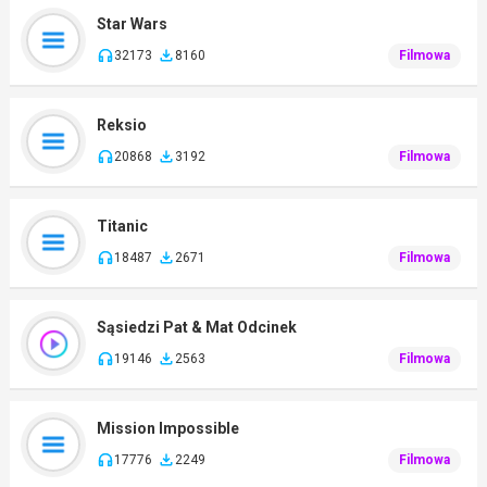
Star Wars
32173
8160
Filmowa
Reksio
20868
3192
Filmowa
Titanic
18487
2671
Filmowa
Sąsiedzi Pat & Mat Odcinek
19146
2563
Filmowa
Mission Impossible
17776
2249
Filmowa