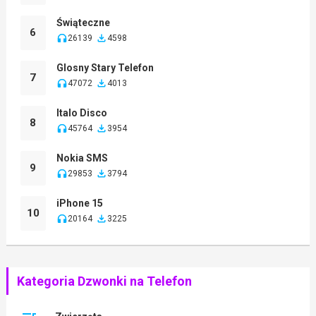
Świąteczne
6
26139
4598
Glosny Stary Telefon
7
47072
4013
Italo Disco
8
45764
3954
Nokia SMS
9
29853
3794
iPhone 15
10
20164
3225
Kategoria Dzwonki na Telefon