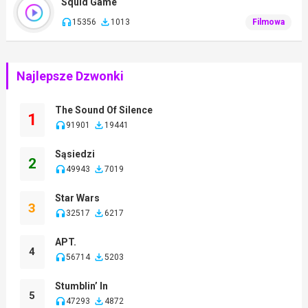
Squid Game
15356
1013
Filmowa
Najlepsze Dzwonki
The Sound Of Silence
1
91901
19441
Sąsiedzi
2
49943
7019
Star Wars
3
32517
6217
APT.
4
56714
5203
Stumblin’ In
5
47293
4872