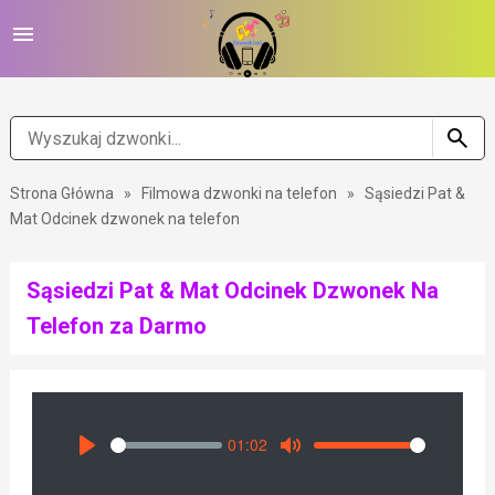
Strona Główna
»
Filmowa dzwonki na telefon
»
Sąsiedzi Pat &
Mat Odcinek dzwonek na telefon
Sąsiedzi Pat & Mat Odcinek Dzwonek Na
Telefon za Darmo
01:02
Seek
Volume
Play
Mute