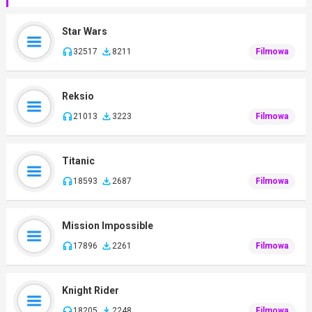
Star Wars
32517
8211
Filmowa
Reksio
21013
3223
Filmowa
Titanic
18593
2687
Filmowa
Mission Impossible
17896
2261
Filmowa
Knight Rider
18205
2248
Filmowa