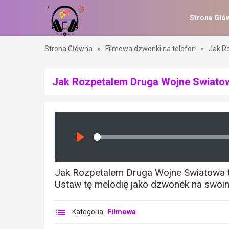
Strona Głó
Strona Główna
»
Filmowa dzwonki na telefon
»
Jak R
Jak Rozpetalem Druga Wojne Swiato
Seek
Play
Jak Rozpetalem Druga Wojne Swiatowa to
Ustaw tę melodię jako dzwonek na swoim 
Kategoria:
Filmowa