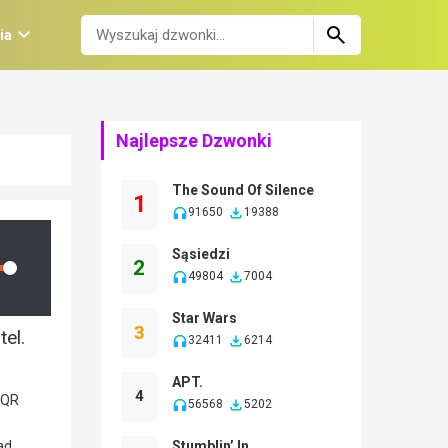
ia
Najlepsze Dzwonki
The Sound Of Silence
1
91650
19388
Sąsiedzi
2
lume
49804
7004
Star Wars
3
el.
32411
6214
APT.
4
56568
5202
Stumblin’ In