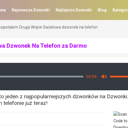
wna
Najnowsze Dzwonki
Najlepsze Dzwonki
Blog
Kategor
ozpetalem Druga Wojne Swiatowa dzwonek na telefon
wa Dzwonek Na Telefon za Darmo
00:59
Vo
Mute
 jeden z najpopularniejszych dzwonków na Dzwonki.t
telefonie już teraz!