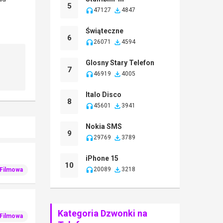
5
47127
4847
Świąteczne
6
26071
4594
Glosny Stary Telefon
7
46919
4005
Italo Disco
8
45601
3941
Nokia SMS
9
29769
3789
iPhone 15
10
20089
3218
Filmowa
Kategoria Dzwonki na
Filmowa