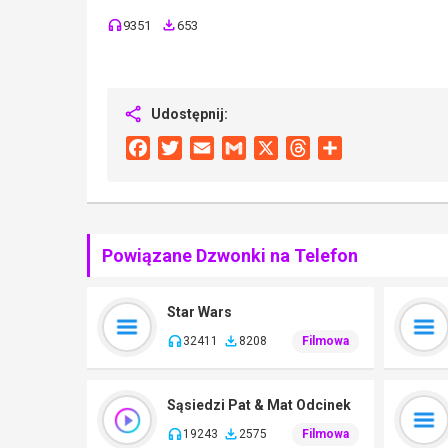
9351
653
Udostępnij:
Facebook
Twitter
Email
Gmail
X
Threads
Share
Powiązane Dzwonki na Telefon
Star Wars
32411
8208
Filmowa
Sąsiedzi Pat & Mat Odcinek
19243
2575
Filmowa