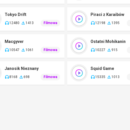
Tokyo Drift
Piraci z Karaibów
12480
1413
Filmowa
12198
1395
Macgyver
Ostatni Mohikanin
10547
1061
Filmowa
10227
915
Janosik Nieznany
Squid Game
8168
698
Filmowa
15335
1013