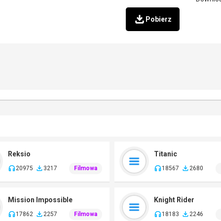
Pobierz
Reksio
Titanic
20975
3217
Filmowa
18567
2680
Mission Impossible
Knight Rider
17862
2257
Filmowa
18183
2246