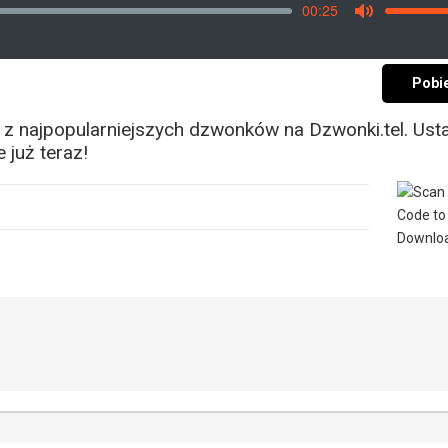
00:25
Vo
Mute
Pobi
 z najpopularniejszych dzwonków na Dzwonki.tel. Ust
 już teraz!