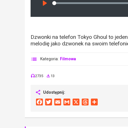
Seek
Play
Dzwonki na telefon Tokyo Ghoul to jeden
melodię jako dzwonek na swoim telefonie
Kategoria:
Filmowa
2735
13
Udostępnij:
Facebook
Twitter
Email
Gmail
X
Threads
Share