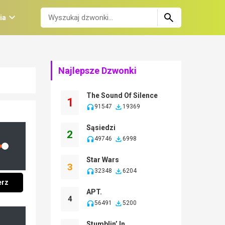
ia
Najlepsze Dzwonki
The Sound Of Silence
1
91547
19369
Sąsiedzi
2
49746
6998
lume
Star Wars
3
32348
6204
erz
APT.
4
56491
5200
Stumblin’ In