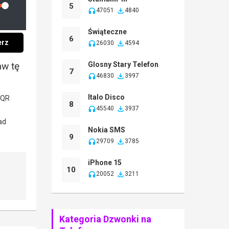
lume
5
47051
4840
Świąteczne
6
erz
26030
4594
aw tę
Glosny Stary Telefon
7
46830
3997
Italo Disco
8
45540
3937
Nokia SMS
9
29709
3785
iPhone 15
10
20052
3211
Kategoria Dzwonki na