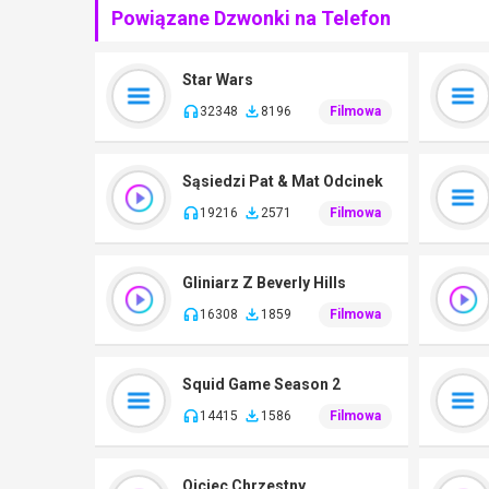
Powiązane Dzwonki na Telefon
Star Wars
32348
8196
Filmowa
Sąsiedzi Pat & Mat Odcinek
19216
2571
Filmowa
Gliniarz Z Beverly Hills
16308
1859
Filmowa
Squid Game Season 2
14415
1586
Filmowa
Ojciec Chrzestny