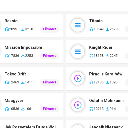
Reksio
Titanic
20951
3210
Filmowa
18542
2679
Mission Impossible
Knight Rider
17836
2253
Filmowa
18158
2245
Tokyo Drift
Piraci z Karaibów
12469
1411
Filmowa
12185
1395
Macgyver
Ostatni Mohikanin
10536
1061
Filmowa
10213
914
Jak Rozpetalem Druga Wojne Swiatowa
Janosik Nieznany