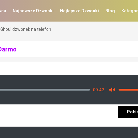
wna
Najnowsze Dzwonki
Najlepsze Dzwonki
Blog
Kategor
 Ghoul dzwonek na telefon
 Darmo
00:42
Vo
Mute
Pobi