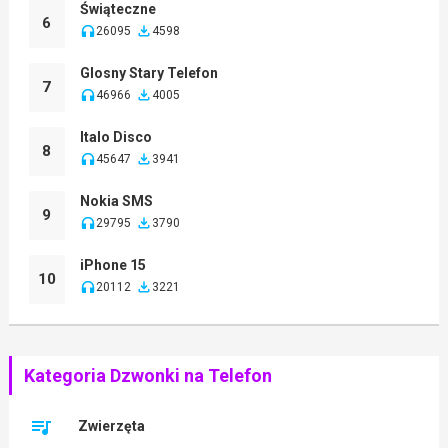
Świąteczne
6
26095
4598
Glosny Stary Telefon
7
46966
4005
Italo Disco
8
45647
3941
Nokia SMS
9
29795
3790
iPhone 15
10
20112
3221
Kategoria Dzwonki na Telefon
Zwierzęta