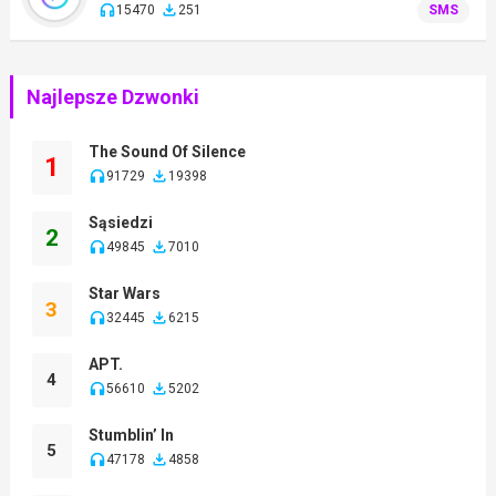
15470
251
SMS
Najlepsze Dzwonki
The Sound Of Silence
1
91729
19398
Sąsiedzi
2
49845
7010
Star Wars
3
32445
6215
APT.
4
56610
5202
Stumblin’ In
5
47178
4858