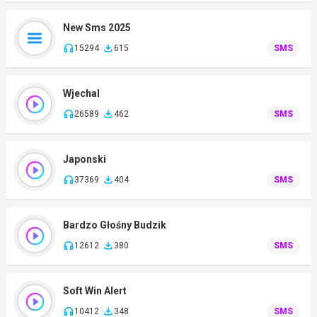
New Sms 2025
15294
615
SMS
Wjechal
26589
462
SMS
Japonski
37369
404
SMS
Bardzo Głośny Budzik
12612
380
SMS
Soft Win Alert
10412
348
SMS