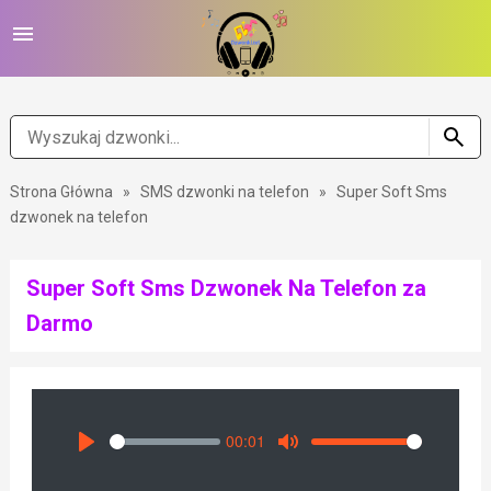
Strona Główna
»
SMS dzwonki na telefon
»
Super Soft Sms
dzwonek na telefon
Super Soft Sms Dzwonek Na Telefon za
Darmo
00:01
Seek
Volume
Play
Mute