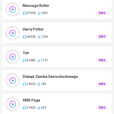
Message Roller
97358
1601
SMS
Harry Potter
46346
1266
SMS
Tvit
52485
1197
SMS
Dźwięk Zamka Samochodowego
19629
786
SMS
SMS Page
17805
692
SMS