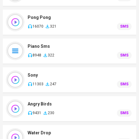
Pong Pong
16070
321
SMS
Piano Sms
8948
322
SMS
Sony
11303
247
SMS
Angry Birds
9431
230
SMS
Water Drop