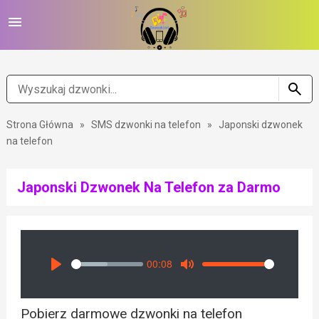
Strona Główna
»
SMS dzwonki na telefon
»
Japonski dzwonek
na telefon
Japonski Dzwonek Na Telefon za Darmo
00:08
Seek
Volume
Play
Mute
Pobierz darmowe dzwonki na telefon