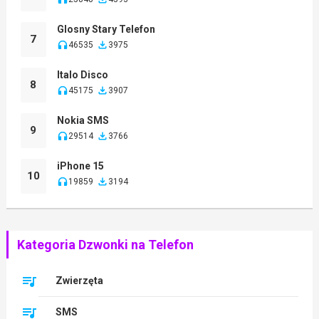
Glosny Stary Telefon
7
46535
3975
Italo Disco
8
45175
3907
Nokia SMS
9
29514
3766
iPhone 15
10
19859
3194
Kategoria Dzwonki na Telefon
Zwierzęta
SMS