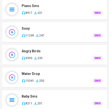
Piano Sms
8917
321
SMS
Sony
11249
247
SMS
Angry Birds
9393
230
SMS
Water Drop
15341
250
SMS
Baby Sms
8211
201
SMS