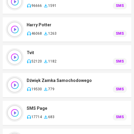
96666
1591
SMS
Harry Potter
46068
1263
SMS
Tvit
52120
1182
SMS
Dźwięk Zamka Samochodowego
19530
779
SMS
SMS Page
17714
683
SMS