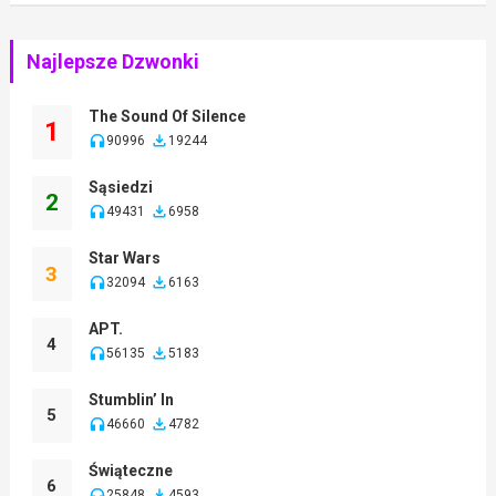
Najlepsze Dzwonki
The Sound Of Silence
1
90996
19244
Sąsiedzi
2
49431
6958
Star Wars
3
32094
6163
APT.
4
56135
5183
Stumblin’ In
5
46660
4782
Świąteczne
6
25848
4593