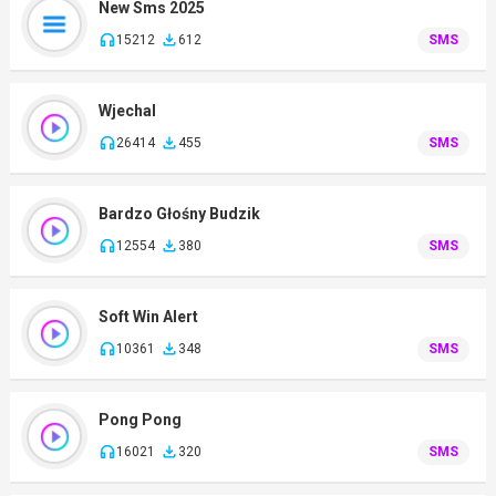
New Sms 2025
15212
612
SMS
Wjechal
26414
455
SMS
Bardzo Głośny Budzik
12554
380
SMS
Soft Win Alert
10361
348
SMS
Pong Pong
16021
320
SMS