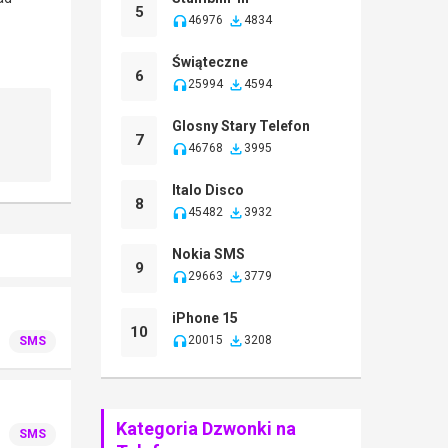
5
46976
4834
Świąteczne
6
25994
4594
Glosny Stary Telefon
7
46768
3995
Italo Disco
8
45482
3932
Nokia SMS
9
29663
3779
iPhone 15
10
20015
3208
SMS
Kategoria Dzwonki na
SMS