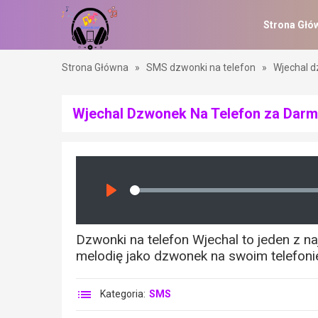
Strona Głó
Strona Główna
»
SMS dzwonki na telefon
»
Wjechal d
Wjechal Dzwonek Na Telefon za Dar
Seek
Play
Dzwonki na telefon Wjechal to jeden z n
melodię jako dzwonek na swoim telefonie
Kategoria:
SMS