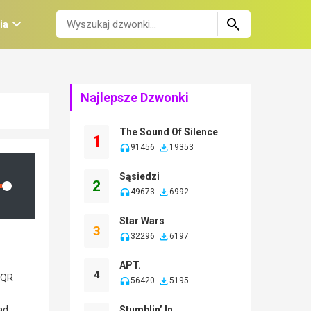
ia
Najlepsze Dzwonki
The Sound Of Silence
1
91456
19353
Sąsiedzi
2
lume
49673
6992
Star Wars
3
32296
6197
APT.
4
56420
5195
Stumblin’ In