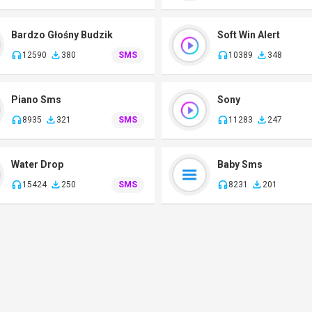
Bardzo Głośny Budzik
Soft Win Alert
12590
380
SMS
10389
348
Piano Sms
Sony
8935
321
SMS
11283
247
Water Drop
Baby Sms
15424
250
SMS
8231
201