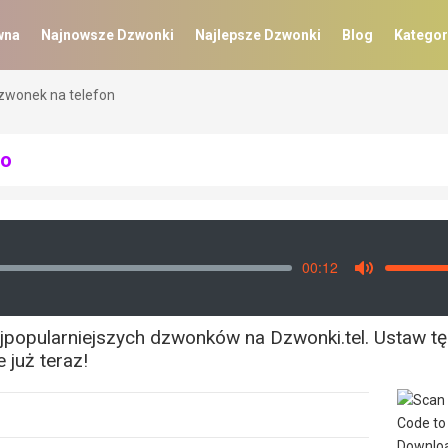
wna
Najnowsze Dzwonki
Najlepsze Dzwonki
Blog
Kategor
zwonek na telefon
mo
00:12
Vo
Mute
ajpopularniejszych dzwonków na Dzwonki.tel. Ustaw tę
 już teraz!