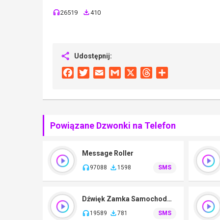
26519
410
Udostępnij:
Facebook
Twitter
Email
Gmail
X
Threads
Share
Powiązane Dzwonki na Telefon
Message Roller
97088
1598
SMS
Dźwięk Zamka Samochodowego
19589
781
SMS