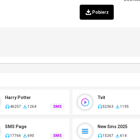
Pobierz
Harry Potter
Tvit
46257
1264
SMS
52363
1195
SMS Page
New Sms 2025
17766
690
SMS
15267
614