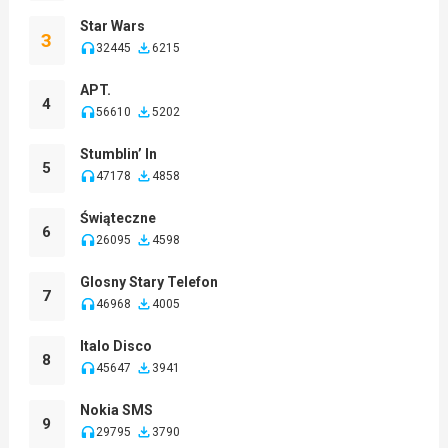
Star Wars
3
32445
6215
APT.
4
56610
5202
Stumblin’ In
5
47178
4858
Świąteczne
6
26095
4598
Glosny Stary Telefon
7
46968
4005
Italo Disco
8
45647
3941
Nokia SMS
9
29795
3790