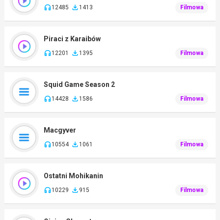
12485
1413
Filmowa
Piraci z Karaibów
12201
1395
Filmowa
Squid Game Season 2
14428
1586
Filmowa
Macgyver
10554
1061
Filmowa
Ostatni Mohikanin
10229
915
Filmowa