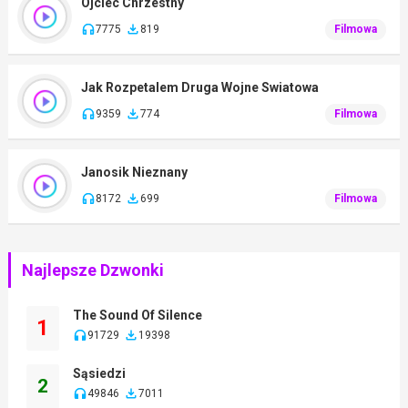
Ojciec Chrzestny
7775
819
Filmowa
Jak Rozpetalem Druga Wojne Swiatowa
9359
774
Filmowa
Janosik Nieznany
8172
699
Filmowa
Najlepsze Dzwonki
The Sound Of Silence
1
91729
19398
Sąsiedzi
2
49846
7011