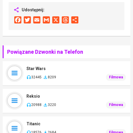
Udostępnij:
Facebook
Twitter
Email
Gmail
X
Threads
Share
Powiązane Dzwonki na Telefon
Star Wars
32445
8209
Filmowa
Reksio
20988
3220
Filmowa
Titanic
18576
2684
Filmowa