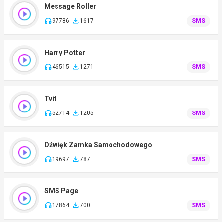
Message Roller
97786
1617
SMS
Harry Potter
46515
1271
SMS
Tvit
52714
1205
SMS
Dźwięk Zamka Samochodowego
19697
787
SMS
SMS Page
17864
700
SMS