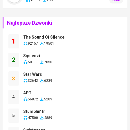
Najlepsze Dzwonki
The Sound Of Silence
1
92157
19501
Sąsiedzi
2
50111
7050
Star Wars
3
32642
6239
APT.
4
56872
5209
Stumblin’ In
5
47500
4889
Świąteczne