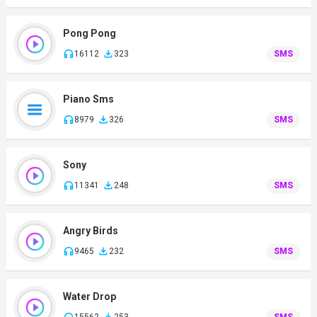
Pong Pong
16112
323
SMS
Piano Sms
8979
326
SMS
Sony
11341
248
SMS
Angry Birds
9465
232
SMS
Water Drop
15562
253
SMS