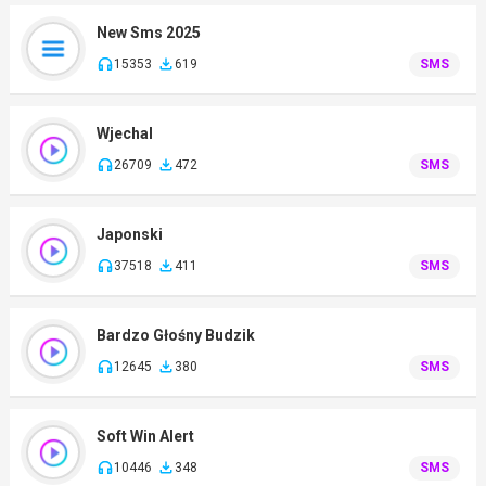
New Sms 2025
15353
619
SMS
Wjechal
26709
472
SMS
Japonski
37518
411
SMS
Bardzo Głośny Budzik
12645
380
SMS
Soft Win Alert
10446
348
SMS