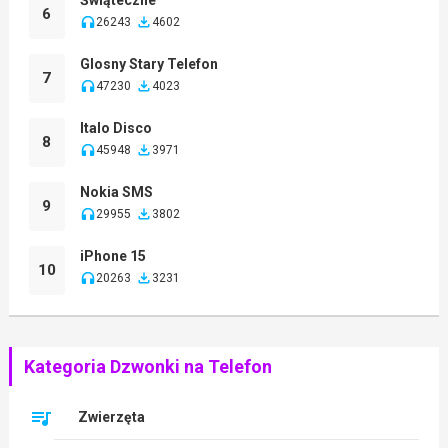
6
26243
4602
Glosny Stary Telefon
7
47230
4023
Italo Disco
8
45948
3971
Nokia SMS
9
29955
3802
iPhone 15
10
20263
3231
Kategoria Dzwonki na Telefon
Zwierzęta