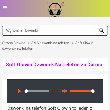
Strona Główna
»
SMS dzwonki na telefon
»
Soft Glowin
dzwonek na telefon
Soft Glowin Dzwonek Na Telefon za Darmo
00:02
Seek
Volume
Play
Mute
Dzwonki na telefon Soft Glowin to jeden z