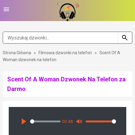
Strona Główna
»
Filmowa dzwonki na telefon
»
Scent Of A
Woman dzwonek na telefon
Scent Of A Woman Dzwonek Na Telefon za
Darmo
00:48
Seek
Volume
Play
Mute