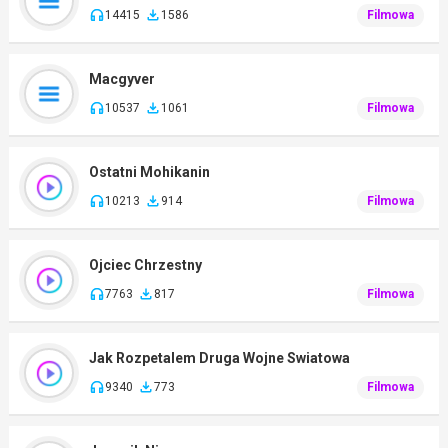
14415
1586
Filmowa
Macgyver
10537
1061
Filmowa
Ostatni Mohikanin
10213
914
Filmowa
Ojciec Chrzestny
7763
817
Filmowa
Jak Rozpetalem Druga Wojne Swiatowa
9340
773
Filmowa