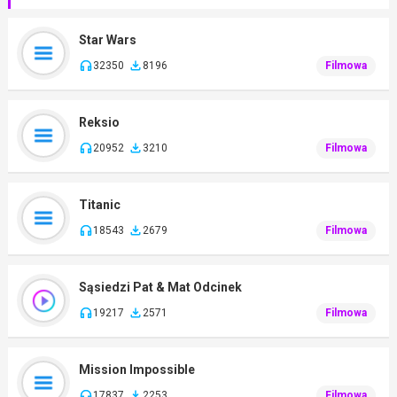
Star Wars
32350
8196
Filmowa
Reksio
20952
3210
Filmowa
Titanic
18543
2679
Filmowa
Sąsiedzi Pat & Mat Odcinek
19217
2571
Filmowa
Mission Impossible
17837
2253
Filmowa