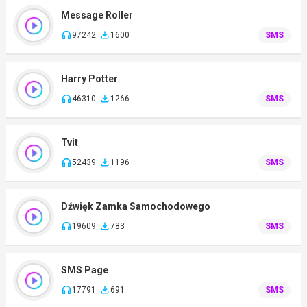
Message Roller
97242
1600
SMS
Harry Potter
46310
1266
SMS
Tvit
52439
1196
SMS
Dźwięk Zamka Samochodowego
19609
783
SMS
SMS Page
17791
691
SMS