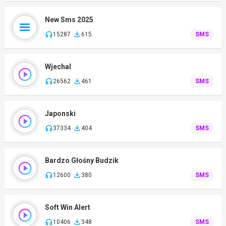
New Sms 2025
15287
615
SMS
Wjechal
26562
461
SMS
Japonski
37334
404
SMS
Bardzo Głośny Budzik
12600
380
SMS
Soft Win Alert
10406
348
SMS