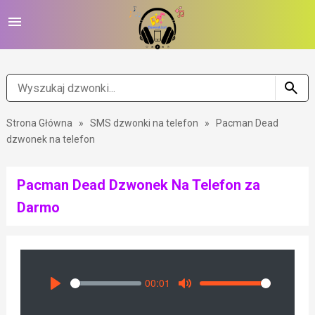
Strona Główna
»
SMS dzwonki na telefon
»
Pacman Dead
dzwonek na telefon
Pacman Dead Dzwonek Na Telefon za
Darmo
00:01
Seek
Volume
Play
Mute