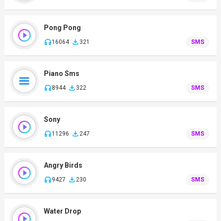
Pong Pong
16064
321
SMS
Piano Sms
8944
322
SMS
Sony
11296
247
SMS
Angry Birds
9427
230
SMS
Water Drop