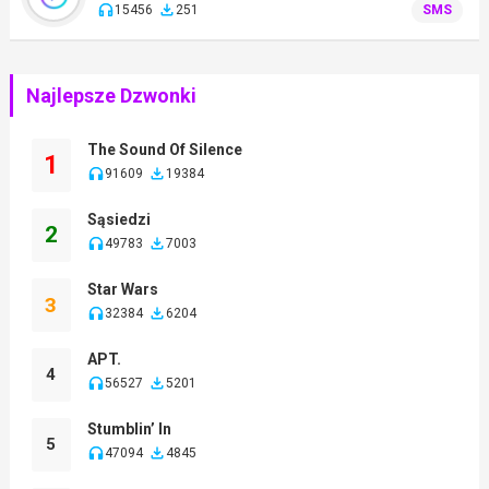
15456
251
SMS
Najlepsze Dzwonki
The Sound Of Silence
1
91609
19384
Sąsiedzi
2
49783
7003
Star Wars
3
32384
6204
APT.
4
56527
5201
Stumblin’ In
5
47094
4845