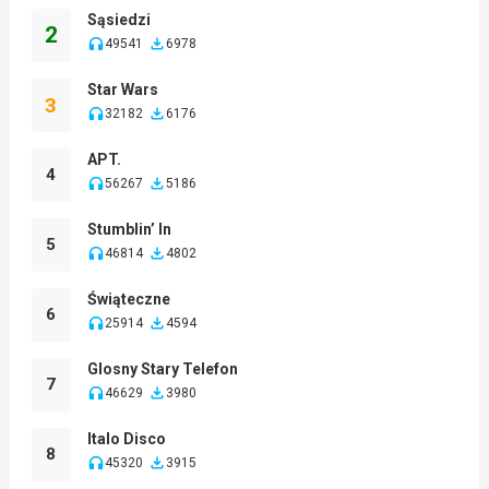
Sąsiedzi
2
49541
6978
Star Wars
3
32182
6176
APT.
4
56267
5186
Stumblin’ In
5
46814
4802
Świąteczne
6
25914
4594
Glosny Stary Telefon
7
46629
3980
Italo Disco
8
45320
3915