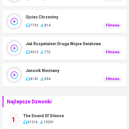
Ojciec Chrzestny
7733
814
Filmowa
Jak Rozpetalem Druga Wojne Swiatowa
9313
770
Filmowa
Janosik Nieznany
8141
694
Filmowa
Najlepsze Dzwonki
The Sound Of Silence
1
91216
19291