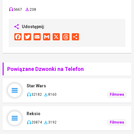
5667
238
Udostępnij:
Facebook
Twitter
Email
Gmail
X
Threads
Share
Powiązane Dzwonki na Telefon
Star Wars
32182
8160
Filmowa
Reksio
20874
3192
Filmowa