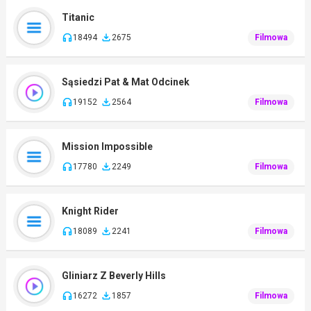
Titanic
18494
2675
Filmowa
Sąsiedzi Pat & Mat Odcinek
19152
2564
Filmowa
Mission Impossible
17780
2249
Filmowa
Knight Rider
18089
2241
Filmowa
Gliniarz Z Beverly Hills
16272
1857
Filmowa