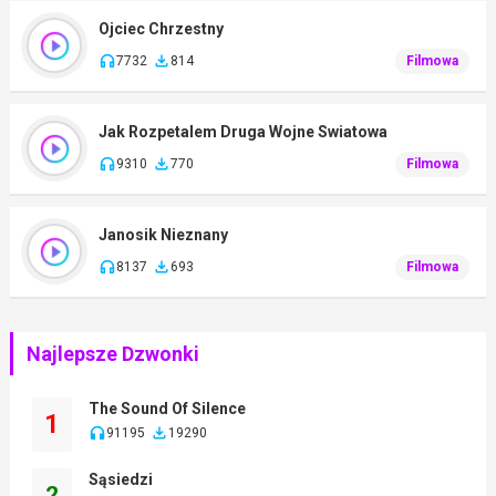
Ojciec Chrzestny
7732
814
Filmowa
Jak Rozpetalem Druga Wojne Swiatowa
9310
770
Filmowa
Janosik Nieznany
8137
693
Filmowa
Najlepsze Dzwonki
The Sound Of Silence
1
91195
19290
Sąsiedzi
2