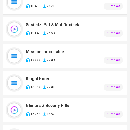
18489
2671
Filmowa
Sąsiedzi Pat & Mat Odcinek
19149
2563
Filmowa
Mission Impossible
17777
2249
Filmowa
Knight Rider
18087
2241
Filmowa
Gliniarz Z Beverly Hills
16268
1857
Filmowa