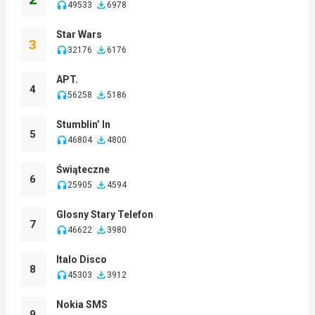
49533
6978
Star Wars
3
32176
6176
APT.
4
56258
5186
Stumblin’ In
5
46804
4800
Świąteczne
6
25905
4594
Glosny Stary Telefon
7
46622
3980
Italo Disco
8
45303
3912
Nokia SMS
9