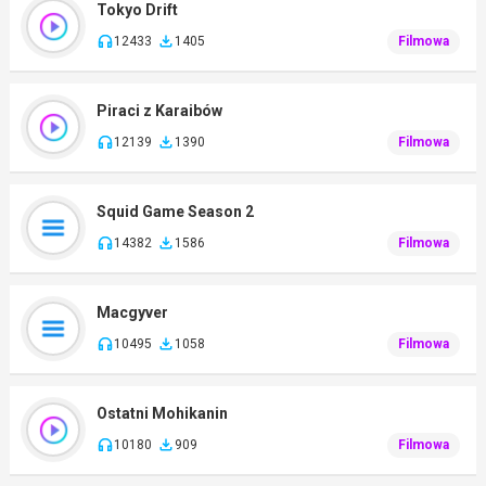
Tokyo Drift
12433
1405
Filmowa
Piraci z Karaibów
12139
1390
Filmowa
Squid Game Season 2
14382
1586
Filmowa
Macgyver
10495
1058
Filmowa
Ostatni Mohikanin
10180
909
Filmowa