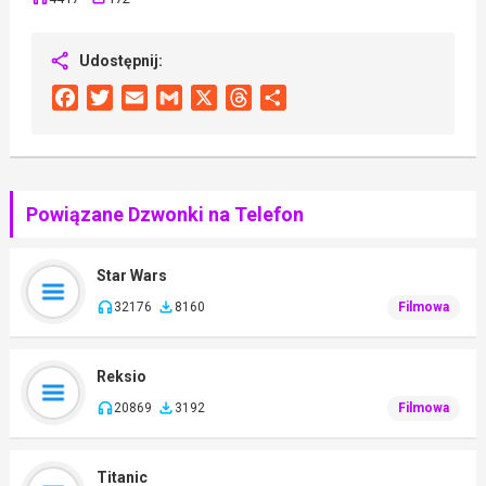
Udostępnij:
Facebook
Twitter
Email
Gmail
X
Threads
Share
Powiązane Dzwonki na Telefon
Star Wars
32176
8160
Filmowa
Reksio
20869
3192
Filmowa
Titanic