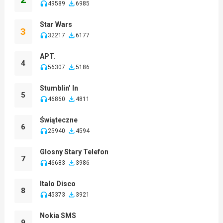
49589
6985
Star Wars
3
32217
6177
APT.
4
56307
5186
Stumblin’ In
5
46860
4811
Świąteczne
6
25940
4594
Glosny Stary Telefon
7
46683
3986
Italo Disco
8
45373
3921
Nokia SMS
9