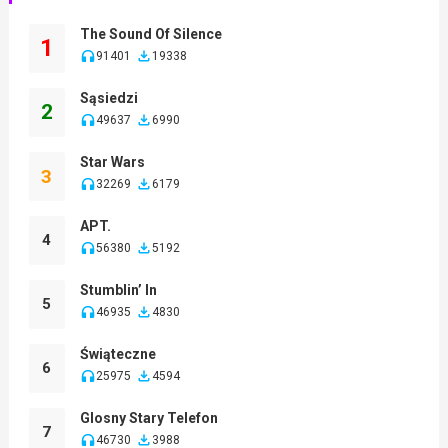
The Sound Of Silence
1
91401
19338
Sąsiedzi
2
49637
6990
Star Wars
3
32269
6179
APT.
4
56380
5192
Stumblin’ In
5
46935
4830
Świąteczne
6
25975
4594
Glosny Stary Telefon
7
46730
3988