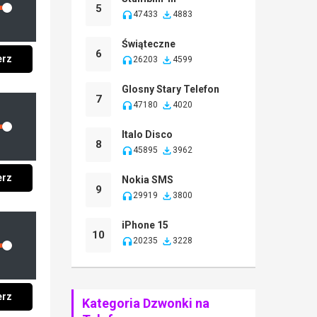
lume
5
47433
4883
Świąteczne
6
erz
26203
4599
Glosny Stary Telefon
7
47180
4020
lume
Italo Disco
8
45895
3962
erz
Nokia SMS
9
29919
3800
iPhone 15
10
20235
3228
lume
erz
Kategoria Dzwonki na