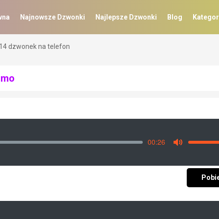
wna
Najnowsze Dzwonki
Najlepsze Dzwonki
Blog
Kategor
14 dzwonek na telefon
rmo
00:26
Vo
Mute
Pobi