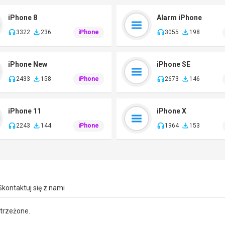
iPhone 8
Alarm iPhone
3322
236
iPhone
3055
198
iPhone New
iPhone SE
2433
158
iPhone
2673
146
iPhone 11
iPhone X
2243
144
iPhone
1964
153
Skontaktuj się z nami
strzeżone.