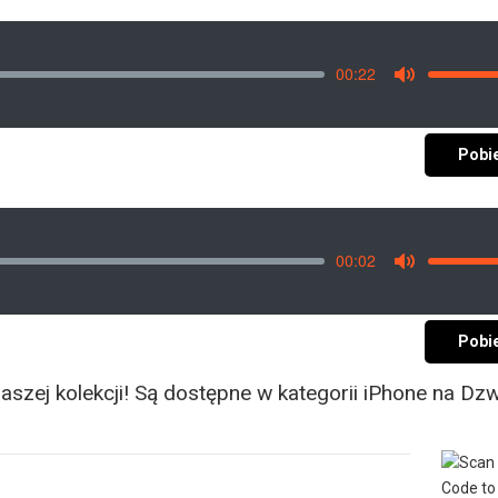
00:22
Vo
Mute
Pobi
00:02
Vo
Mute
Pobi
szej kolekcji! Są dostępne w kategorii iPhone na Dz