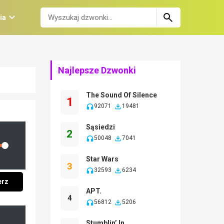
ia
Najlepsze Dzwonki
The Sound Of Silence
1
92071
19481
Sąsiedzi
2
50048
7041
lume
Star Wars
3
32593
6234
erz
APT.
4
56812
5206
Stumblin’ In