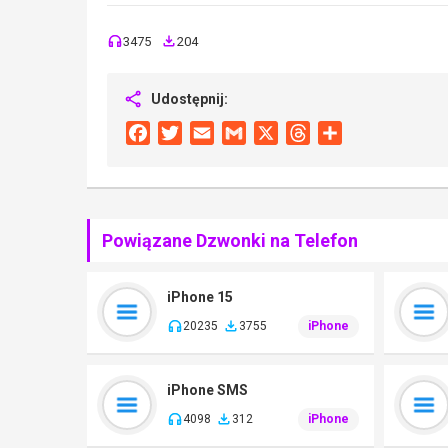
3475
204
Udostępnij:
Facebook
Twitter
Email
Gmail
X
Threads
Share
Powiązane Dzwonki na Telefon
iPhone 15
20235
3755
iPhone
iPhone SMS
4098
312
iPhone