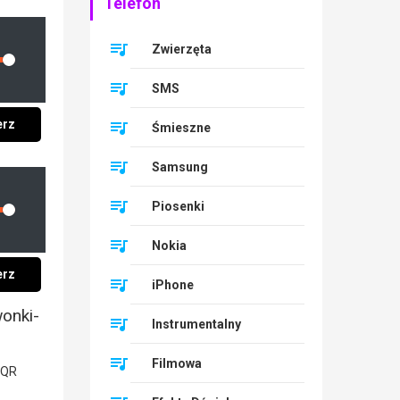
Telefon
Zwierzęta
lume
SMS
erz
Śmieszne
Samsung
Piosenki
lume
Nokia
erz
iPhone
wonki-
Instrumentalny
Filmowa