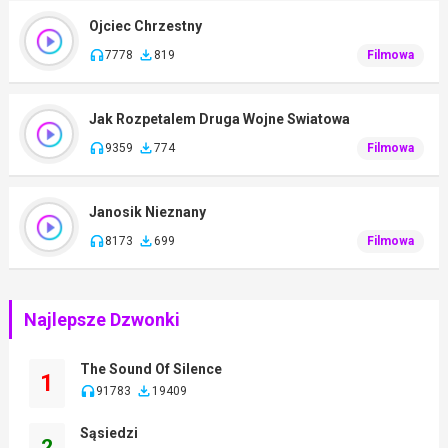
Ojciec Chrzestny
7778
819
Filmowa
Jak Rozpetalem Druga Wojne Swiatowa
9359
774
Filmowa
Janosik Nieznany
8173
699
Filmowa
Najlepsze Dzwonki
The Sound Of Silence
1
91783
19409
Sąsiedzi
2