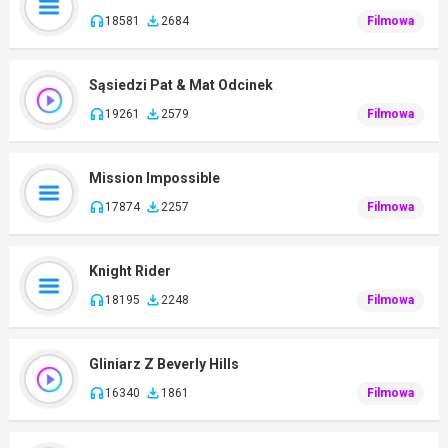
18581
2684
Filmowa
Sąsiedzi Pat & Mat Odcinek
19261
2579
Filmowa
Mission Impossible
17874
2257
Filmowa
Knight Rider
18195
2248
Filmowa
Gliniarz Z Beverly Hills
16340
1861
Filmowa