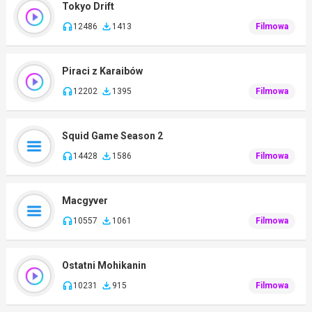
Tokyo Drift
12486
1413
Filmowa
Piraci z Karaibów
12202
1395
Filmowa
Squid Game Season 2
14428
1586
Filmowa
Macgyver
10557
1061
Filmowa
Ostatni Mohikanin
10231
915
Filmowa