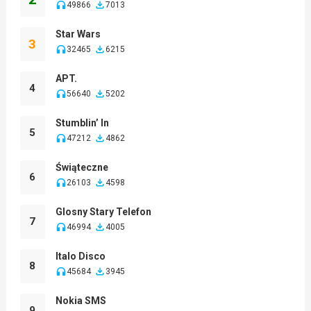
49866
7013
Star Wars
3
32465
6215
APT.
4
56640
5202
Stumblin’ In
5
47212
4862
Świąteczne
6
26103
4598
Glosny Stary Telefon
7
46994
4005
Italo Disco
8
45684
3945
Nokia SMS
9