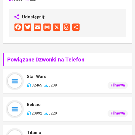
Udostępnij:
Facebook
Twitter
Email
Gmail
X
Threads
Share
Powiązane Dzwonki na Telefon
Star Wars
32465
8209
Filmowa
Reksio
20992
3220
Filmowa
Titanic