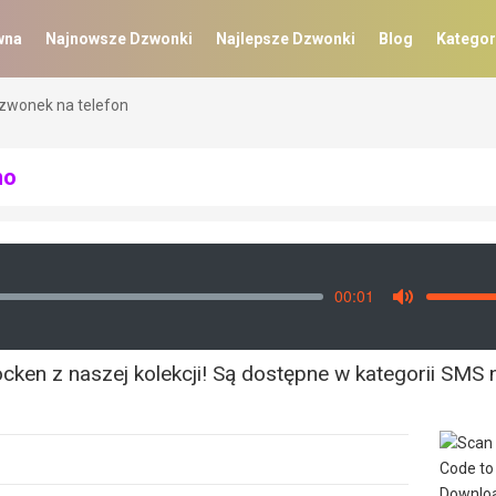
wna
Najnowsze Dzwonki
Najlepsze Dzwonki
Blog
Kategor
zwonek na telefon
mo
00:01
Vo
Mute
ken z naszej kolekcji! Są dostępne w kategorii SMS 