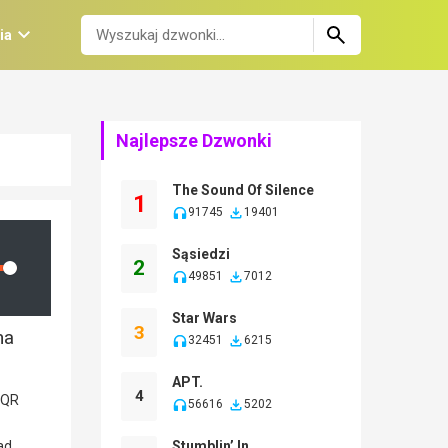
ia
Najlepsze Dzwonki
The Sound Of Silence
1
91745
19401
Sąsiedzi
2
lume
49851
7012
Star Wars
3
na
32451
6215
APT.
4
56616
5202
Stumblin’ In