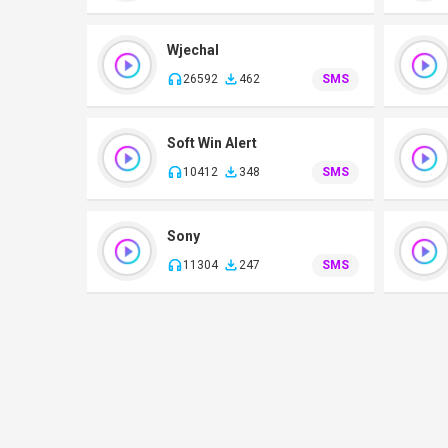
Wjechal
26592
462
SMS
Soft Win Alert
10412
348
SMS
Sony
11304
247
SMS