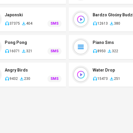
Japonski
Bardzo Głośny Budz
37375
404
SMS
12613
380
Pong Pong
Piano Sms
16071
321
SMS
8950
322
Angry Birds
Water Drop
9432
230
SMS
15473
251