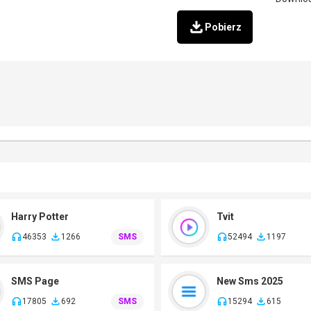
Pobierz
Harry Potter
Tvit
46353
1266
SMS
52494
1197
SMS Page
New Sms 2025
17805
692
SMS
15294
615