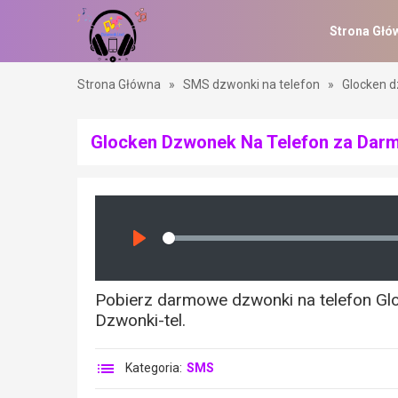
Strona Głó
Strona Główna
»
SMS dzwonki na telefon
»
Glocken d
Glocken Dzwonek Na Telefon za Dar
Seek
Play
Pobierz darmowe dzwonki na telefon Gloc
Dzwonki-tel.
Kategoria:
SMS