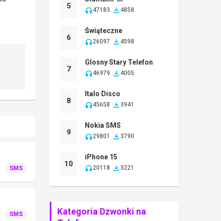
5
47183
4858
Świąteczne
6
26097
4598
Glosny Stary Telefon
7
46979
4005
Italo Disco
8
45658
3941
Nokia SMS
9
29801
3790
iPhone 15
10
20118
3221
SMS
Kategoria Dzwonki na
SMS