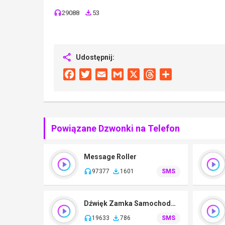
29088
53
Udostępnij:
Facebook
Twitter
Email
Gmail
X
Threads
Share
Powiązane Dzwonki na Telefon
Message Roller
97377
1601
SMS
Dźwięk Zamka Samochodowego
19633
786
SMS