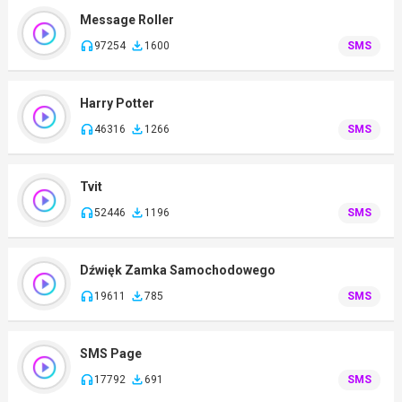
Message Roller
97254
1600
SMS
Harry Potter
46316
1266
SMS
Tvit
52446
1196
SMS
Dźwięk Zamka Samochodowego
19611
785
SMS
SMS Page
17792
691
SMS