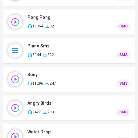
Pong Pong
16064
321
SMS
Piano Sms
8944
322
SMS
Sony
11296
247
SMS
Angry Birds
9427
230
SMS
Water Drop