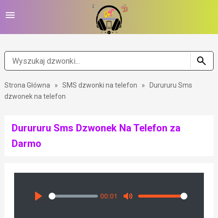
Strona Główna
»
SMS dzwonki na telefon
»
Durururu Sms
dzwonek na telefon
Durururu Sms Dzwonek Na Telefon za
Darmo
00:01
Seek
Volume
Play
Mute