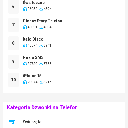
Świąteczne
6
26053
4594
Glosny Stary Telefon
7
46891
4004
Italo Disco
8
45574
3941
Nokia SMS
9
29750
3788
iPhone 15
10
20074
3216
Kategoria Dzwonki na Telefon
Zwierzęta