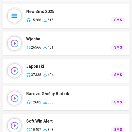
New Sms 2025
15288
615
SMS
Wjechal
26566
461
SMS
Japonski
37338
404
SMS
Bardzo Głośny Budzik
12602
380
SMS
Soft Win Alert
10407
348
SMS