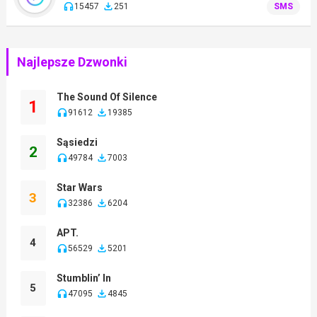
15457
251
SMS
Najlepsze Dzwonki
The Sound Of Silence
1
91612
19385
Sąsiedzi
2
49784
7003
Star Wars
3
32386
6204
APT.
4
56529
5201
Stumblin’ In
5
47095
4845