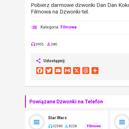
Pobierz darmowe dzwonki Dan Dan Kokoro
Filmowa na Dzwonki-tel.
Kategoria:
Filmowa
3955
280
Udostępnij:
Facebook
Twitter
Email
Gmail
X
Threads
Share
Powiązane Dzwonki na Telefon
Star Wars
32580
8228
Filmowa