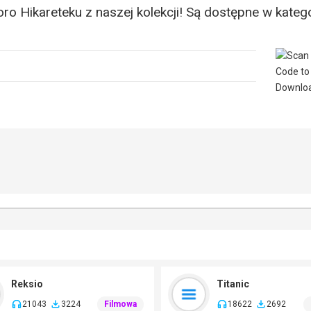
 Hikareteku z naszej kolekcji! Są dostępne w katego
Reksio
Titanic
21043
3224
Filmowa
18622
2692