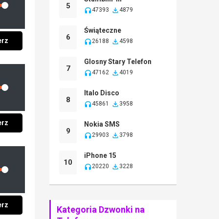
lume
5
47393
4879
Świąteczne
6
erz
26188
4598
Glosny Stary Telefon
7
47162
4019
lume
Italo Disco
8
45861
3958
erz
Nokia SMS
9
29903
3798
iPhone 15
10
20220
3228
lume
erz
Kategoria Dzwonki na