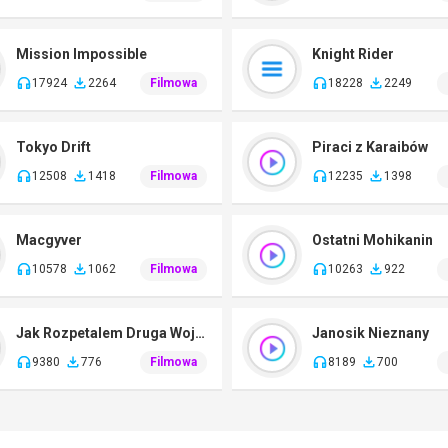
Mission Impossible
Knight Rider
17924
2264
Filmowa
18228
2249
Tokyo Drift
Piraci z Karaibów
12508
1418
Filmowa
12235
1398
Macgyver
Ostatni Mohikanin
10578
1062
Filmowa
10263
922
Jak Rozpetalem Druga Wojne Swiatowa
Janosik Nieznany
9380
776
Filmowa
8189
700