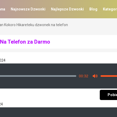
wna
Najnowsze Dzwonki
Najlepsze Dzwonki
Blog
Kategor
an Kokoro Hikareteku dzwonek na telefon
Na Telefon za Darmo
2024
00:32
Vo
Mute
Pobi
24