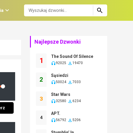
ia
Najlepsze Dzwonki
The Sound Of Silence
1
92025
19470
Sąsiedzi
2
50024
7033
lume
Star Wars
3
32580
6234
erz
APT.
4
56792
5206
Stumblin’ In