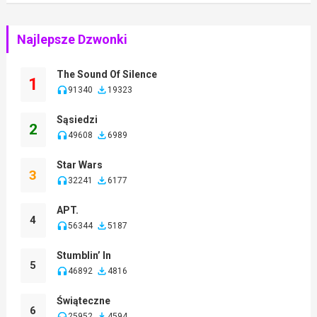
Najlepsze Dzwonki
The Sound Of Silence
1
91340
19323
Sąsiedzi
2
49608
6989
Star Wars
3
32241
6177
APT.
4
56344
5187
Stumblin’ In
5
46892
4816
Świąteczne
6
25952
4594