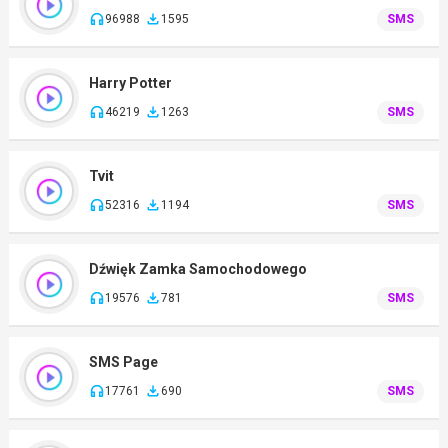
96988
1595
SMS
Harry Potter
46219
1263
SMS
Tvit
52316
1194
SMS
Dźwięk Zamka Samochodowego
19576
781
SMS
SMS Page
17761
690
SMS