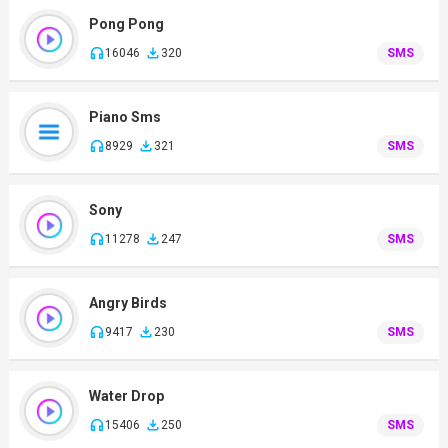
Pong Pong
16046
320
SMS
Piano Sms
8929
321
SMS
Sony
11278
247
SMS
Angry Birds
9417
230
SMS
Water Drop
15406
250
SMS