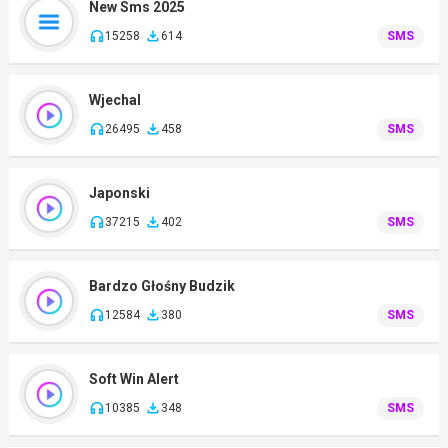
New Sms 2025
15258
614
SMS
Wjechal
26495
458
SMS
Japonski
37215
402
SMS
Bardzo Głośny Budzik
12584
380
SMS
Soft Win Alert
10385
348
SMS