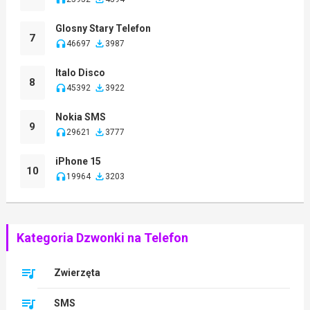
Glosny Stary Telefon
7
46697
3987
Italo Disco
8
45392
3922
Nokia SMS
9
29621
3777
iPhone 15
10
19964
3203
Kategoria Dzwonki na Telefon
Zwierzęta
SMS