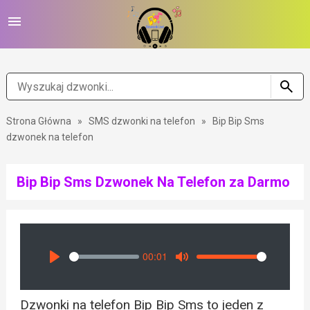
Strona Główna
»
SMS dzwonki na telefon
»
Bip Bip Sms
dzwonek na telefon
Bip Bip Sms Dzwonek Na Telefon za Darmo
00:01
Seek
Volume
Play
Mute
Dzwonki na telefon Bip Bip Sms to jeden z