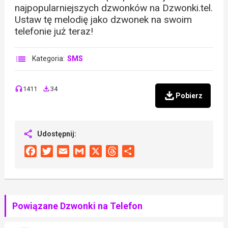
najpopularniejszych dzwonków na Dzwonki.tel.
Ustaw tę melodię jako dzwonek na swoim
telefonie już teraz!
Kategoria:
SMS
1411
34
Pobierz
Udostępnij:
Facebook
Twitter
Email
Gmail
X
Threads
Share
Powiązane Dzwonki na Telefon