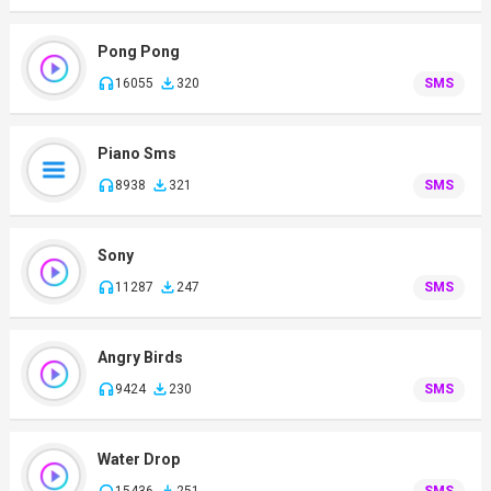
Pong Pong
16055
320
SMS
Piano Sms
8938
321
SMS
Sony
11287
247
SMS
Angry Birds
9424
230
SMS
Water Drop
15436
251
SMS