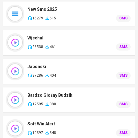
New Sms 2025
15279
615
SMS
Wjechal
26538
461
SMS
Japonski
37286
404
SMS
Bardzo Głośny Budzik
12595
380
SMS
Soft Win Alert
10397
348
SMS