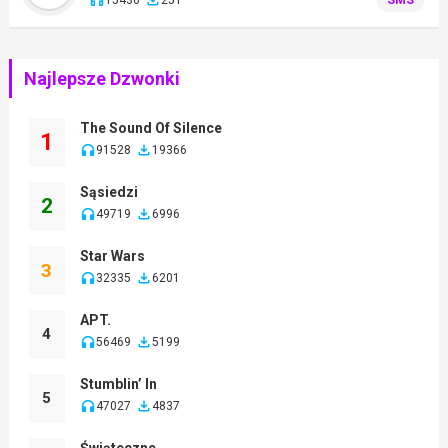
Najlepsze Dzwonki
The Sound Of Silence
1
91528
19366
Sąsiedzi
2
49719
6996
Star Wars
3
32335
6201
APT.
4
56469
5199
Stumblin’ In
5
47027
4837
Świąteczne