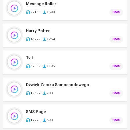
Message Roller
97155
1598
SMS
Harry Potter
46279
1264
SMS
Tvit
52389
1195
SMS
Dźwięk Zamka Samochodowego
19597
783
SMS
SMS Page
17773
690
SMS