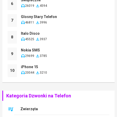
6
26019
4594
Glosny Stary Telefon
7
46811
3996
Italo Disco
8
45525
3937
Nokia SMS
9
29699
3785
iPhone 15
10
20044
3210
Kategoria Dzwonki na Telefon
Zwierzęta