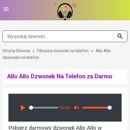
Strona Główna
»
Filmowa dzwonki na telefon
»
Allo Allo
dzwonek na telefon
Allo Allo Dzwonek Na Telefon za Darmo
00:25
Seek
Volume
Play
Mute
Pobierz darmowy dzwonek Allo Allo w