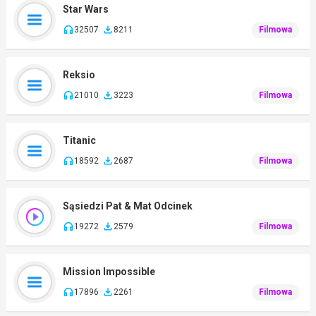
Star Wars
32507
8211
Filmowa
Reksio
21010
3223
Filmowa
Titanic
18592
2687
Filmowa
Sąsiedzi Pat & Mat Odcinek
19272
2579
Filmowa
Mission Impossible
17896
2261
Filmowa