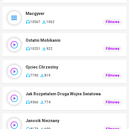
Macgyver
10567
1062
Filmowa
Ostatni Mohikanin
10251
922
Filmowa
Ojciec Chrzestny
7790
819
Filmowa
Jak Rozpetalem Druga Wojne Swiatowa
9366
774
Filmowa
Janosik Nieznany
8179
699
Filmowa