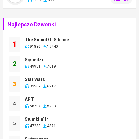
Najlepsze Dzwonki
The Sound Of Silence
1
91886
19440
Sąsiedzi
2
49931
7019
Star Wars
3
32507
6217
APT.
4
56707
5203
Stumblin’ In
5
47283
4871
Świąteczne